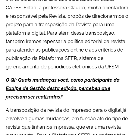
CAPES. Então, a professora Cláudia, minha orientadora
Secretaria-Geral
e responsável pela Revista, propôs de direcionarmos o
projeto para a transposição da Revista para uma
Secretaria de Governo
plataforma digital. Para além dessa transposição,
também iremos repensar a política editorial da revista
Gabinete de Segurança Institucional
para atender às publicações online e aos critérios de
publicação da Plataforma SEER, sistema de
Advocacia-Geral da União
gerenciamento de periódicos eletrônicos da UFSM.
Banco Central do Brasil
O QI: Quais mudanças você, como participante da
Equipe de Gestão desta edição, percebeu que
Planalto
precisam ser realizadas?
A transposição da revista do impresso para o digital já
envolve algumas mudanças, em função até do tipo de
revista que tínhamos impressa, que era uma revista
experimental. Para a Plataforma SEER, as revistas têm