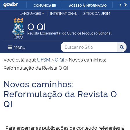
COMUNICA BR
ACESSO À INFORMAÇÃO
PARTI
Casa Civil
LANGUAGES
INTERNATIONAL
SÍTIOS DA UFSM
IR
PARA
O QI
Ministério da Justiça e Segurança Pública
O
Revista Experimental do Curso de Produção Editorial
CONTEÚDO
Ministério da Defesa
Buscar no no Sítio
Busca
Busca:
Menu Principal do Sítio
Menu
Busc
Ministério das Relações Exteriores
Você está aqui:
UFSM
>
O QI
>
Novos caminhos:
Reformulação da Revista O QI
Ministério da Economia
Novos caminhos:
Início do conteúdo
Ministério da Infraestrutura
Reformulação da Revista O
QI
Ministério da Agricultura, Pecuária e Abastecimento
Ministério da Educação
Para encerrar as publicações de conteúdo referentes a