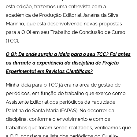
Ministério da Cidadania
esta edição, trazemos uma entrevista com a
acadêmica de Produção Editorial Janaína da Silva
Ministério da Saúde
Marinho, que está desenvolvendo novas propostas
para a O QI em seu Trabalho de Conclusão de Curso
Ministério de Minas e Energia
(TCC).
O QI: De onde surgiu a ideia para o seu TCC? Foi antes
Ministério da Ciência, Tecnologia, Inovações e Comunicações
ou durante a experiência da disciplina de Projeto
Ministério do Meio Ambiente
Experimental em Revistas Científicas?
Minha ideia para o TCC já era na área de gestão de
Ministério do Turismo
periódicos, em função do trabalho que exerço como
Assistente Editorial dos periódicos da Faculdade
Ministério do Desenvolvimento Regional
Palotina de Santa Maria (FAPAS). No decorrer da
disciplina, conforme o envolvimento e com os
Controladoria-Geral da União
trabalhos que foram sendo realizados, verificamos que
Ministério da Mulher, da Família e dos Direitos Humanos
a O QI constava na lista dos periódicos do Qualis-