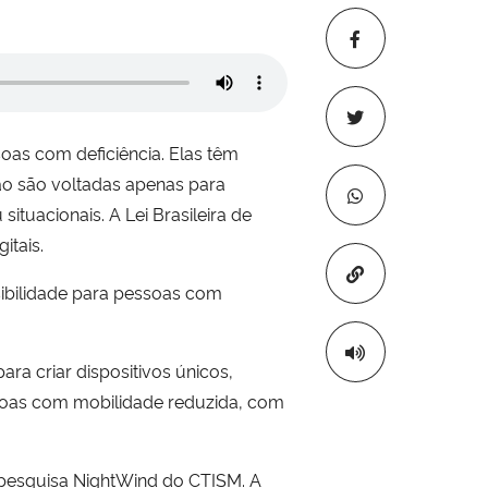
oas com deficiência. Elas têm
ão são voltadas apenas para
uacionais. A Lei Brasileira de
gitais.
Copiar para áre
sibilidade para pessoas com
ra criar dispositivos únicos,
ssoas com mobilidade reduzida, com
 pesquisa NightWind do CTISM. A