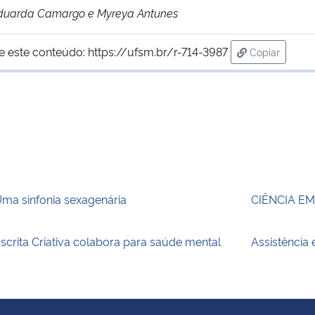
 Eduarda Camargo e Myreya Antunes
e este conteúdo:
https://ufsm.br/r-714-3987
Copiar
para área de
ma sinfonia sexagenária
CIÊNCIA E
scrita Criativa colabora para saúde mental
Assistência