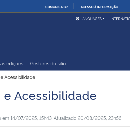
COMUNICA BR
ACESSO À INFORMAÇÃO
Ministério da Defesa
Ministério das Relações
Mini
IR
LANGUAGES
INTERNATI
Exteriores
PARA
O
Ministério da Cidadania
Ministério da Saúde
Mini
CONTEÚDO
as edições
Gestores do sítio
Ministério do
Controladoria-Geral da
Mini
Desenvolvimento Regional
União
Famí
 e Acessibilidade
Hum
 e Acessibilidade
Advocacia-Geral da União
Banco Central do Brasil
Plan
do em
14/07/2025, 15h43
. Atualizado
20/08/2025, 23h56