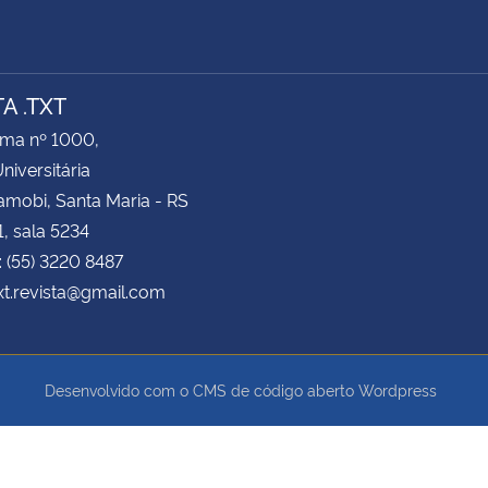
A .TXT
ima nº 1000,
niversitária
amobi, Santa Maria - RS
1, sala 5234
: (55) 3220 8487
txt.revista@gmail.com
Desenvolvido com o CMS de código aberto
Wordpress