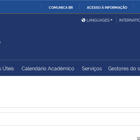
COMUNICA BR
ACESSO À INFORMAÇÃO
Ministério da Defesa
Ministério das Relações
Mini
IR
LANGUAGES
INTERNATI
Exteriores
PARA
S
O
Ministério da Cidadania
Ministério da Saúde
Mini
CONTEÚDO
s Úteis
Calendário Acadêmico
Serviços
Gestores do sí
Ministério do
Controladoria-Geral da
Mini
Desenvolvimento Regional
União
Famí
Hum
Advocacia-Geral da União
Banco Central do Brasil
Plan
P