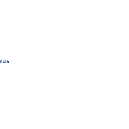
l
ncia