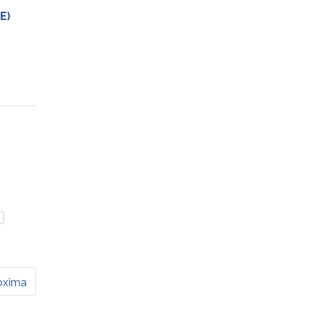
E)
óxima