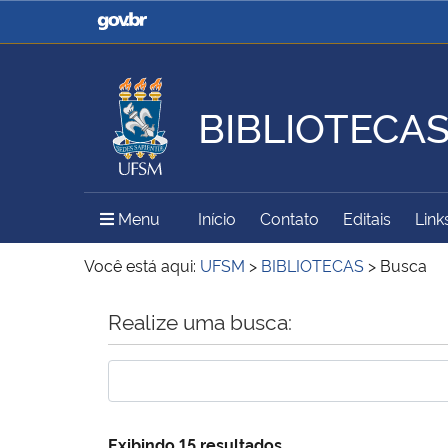
Casa Civil
Ministério da Justiça e
Segurança Pública
BIBLIOTECA
Ministério da Agricultura,
Ministério da Educação
Pecuária e Abastecimento
Menu Principal do Sítio
Menu
Início
Contato
Editais
Link
Ministério do Meio Ambiente
Ministério do Turismo
Você está aqui:
UFSM
>
BIBLIOTECAS
>
Busca
Início do conteúdo
Realize uma busca:
Secretaria de Governo
Gabinete de Segurança
Institucional
Exibindo 15 resultados