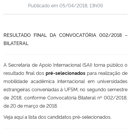
Publicado em
05/04/2018, 13h09
Ministério da Cidadania
Ministério da Saúde
RESULTADO FINAL DA CONVOCATÓRIA 002/2018 –
Ministério de Minas e Energia
BILATERAL
Ministério da Ciência, Tecnologia, Inovações e Comunicações
A Secretaria de Apoio Internacional (SAI) torna público o
Ministério do Meio Ambiente
resultado final dos
pré-selecionados
para realização de
mobilidade acadêmica internacional em universidades
Ministério do Turismo
estrangeiras conveniadas à UFSM, no segundo semestre
de 2018, conforme Convocatória Bilateral nº 002/2018,
Ministério do Desenvolvimento Regional
de 20 de março de 2018.
Controladoria-Geral da União
Veja
aqui
a lista dos candidatos pré-selecionados.
Ministério da Mulher, da Família e dos Direitos Humanos