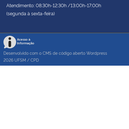
Atendimento: 08:30h-12:30h /13:00h-17:00h
(segunda à sexta-feira)
Acesso à
Informação
Desenvolvido com o CMS de código aberto
Wordpress
2026
UFSM
/
CPD