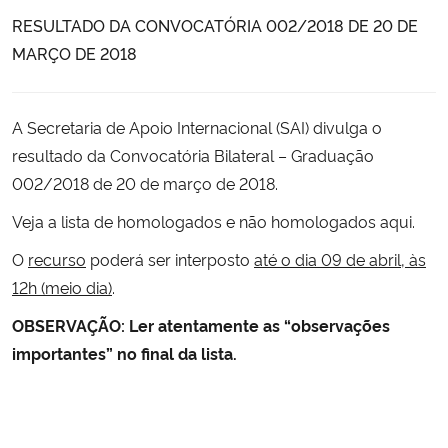
RESULTADO DA CONVOCATÓRIA 002/2018 DE 20 DE
Secretaria-Geral
MARÇO DE 2018
Secretaria de Governo
A Secretaria de Apoio Internacional (SAI) divulga o
Gabinete de Segurança Institucional
resultado da Convocatória Bilateral – Graduação
002/2018 de 20 de março de 2018.
Advocacia-Geral da União
Veja a lista de homologados e não homologados
aqui
.
O
recurso
poderá ser interposto
até o dia 09 de abril, às
Banco Central do Brasil
12h (meio dia)
.
Planalto
OBSERVAÇÃO: Ler atentamente as “observações
importantes” no final da lista.