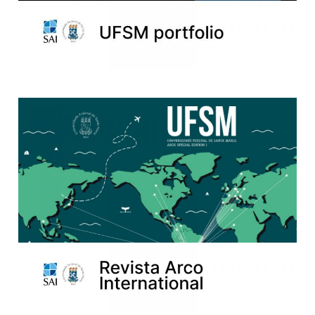
Secretaria-Geral
Secretaria de Governo
Gabinete de Segurança Institucional
Advocacia-Geral da União
Banco Central do Brasil
Planalto