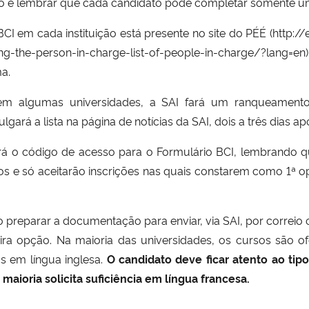
ção e lembrar que cada candidato pode completar somente um
I em cada instituição está presente no site do
PÉÉ
(
http://
ng-the-person-in-charge-list
-of-people-in-charge/?lang=en
)
a.
em algumas universidades, a SAI fará um ranqueamento
rá a lista na página de notícias da SAI, dois a três dias apó
erá o código de acesso para o Formulário BCI, lembrando
os e só aceitarão inscrições nas quais constarem como 1ª op
 preparar a documentação para enviar, via SAI, por correio 
eira opção. Na maioria das universidades, os cursos são 
s em língua inglesa.
O candidato deve ficar atento ao tipo
 maioria solicita suficiência em língua francesa.