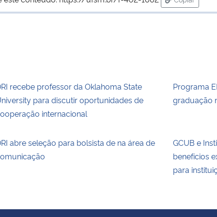
para área d
RI recebe professor da Oklahoma State
Programa E
niversity para discutir oportunidades de
graduação 
ooperação internacional
RI abre seleção para bolsista de na área de
GCUB e Inst
omunicação
benefícios 
para institu