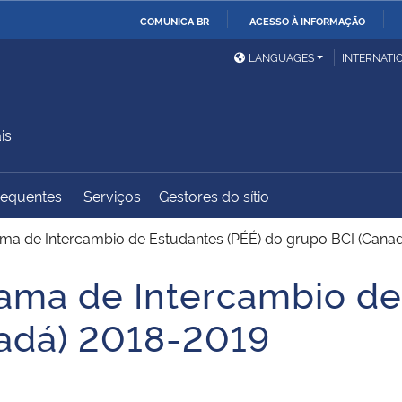
COMUNICA BR
ACESSO À INFORMAÇÃO
Ministério da Defesa
Ministério das Relações
Mini
IR
LANGUAGES
INTERNATI
Exteriores
PARA
O
Ministério da Cidadania
Ministério da Saúde
Mini
CONTEÚDO
is
requentes
Serviços
Gestores do sítio
Ministério do
Controladoria-Geral da
Mini
Desenvolvimento Regional
União
Famí
ma de Intercambio de Estudantes (PÉÉ) do grupo BCI (Cana
Hum
ama de Intercambio de
Advocacia-Geral da União
Banco Central do Brasil
Plan
nadá) 2018-2019