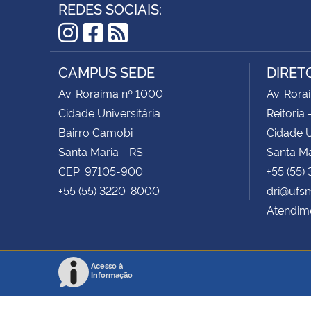
REDES SOCIAIS:
Instagram
Facebook
RSS
CAMPUS SEDE
DIRET
Av. Roraima nº 1000
Av. Rora
Cidade Universitária
Reitoria 
Bairro Camobi
Cidade U
Santa Maria - RS
Santa Ma
CEP: 97105-900
+55 (55)
+55 (55) 3220-8000
dri@ufs
Atendime
Acesso à
Informação