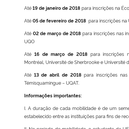
Até
19
de janeiro de 2018
para inscrições na
Éco
Até
05 de fevereiro de 2018
para inscrições na
Até
02
de março de 2018
para inscrições nas in
UQO
Até
16 de março de 2018
para inscrições n
Montréal
,
Université de Sherbrooke
e
Université
Até
13 de abril de 2018
para inscrições nas 
Témisquamingue – UQAT
.
Informações importantes:
I. A duração de cada mobilidade é de um semes
estabelecido entre as instituições para fins de r
II. No período de mobilidade, o estudante da U