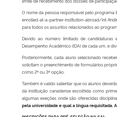
limite de recebimento dos dossiês de participa
O nome da pessoa responsável pelo programa BC
enrolled-at-a-part
ner-institution-abroad/int-fin
di
para todos os assuntos relacionados ao program
Devido ao número limitado de candidaturas 
Desempenho Acadêmico (IDA) de cada um, e divulga
Posteriormente, cada aluno selecionado receb
solicitam o preenchimento de formulários própri
como 2ª ou 3ª opção.
Também é valido salientar que os alunos deverão
da instituição canadense escolhida como prim
algumas exeções onde são oferecidas disciplina
pela universidade e qual a língua requisitada. A
INSCRIÇÕES PARA PRÉ-SELEÇÃO NA SAI: