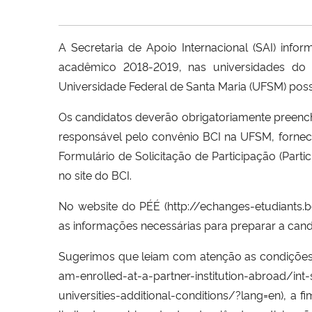
A Secretaria de Apoio Internacional (SAI) info
acadêmico 2018-2019, nas universidades do 
Universidade Federal de Santa Maria (UFSM) poss
Os candidatos deverão obrigatoriamente preench
responsável pelo convênio BCI na UFSM, forn
Formulário de Solicitação de Participação (
Parti
no site do BCI.
No website do
PÉÉ
(
http://echanges-etudiants.b
as informações necessárias para preparar a cand
Sugerimos que leiam com atenção as condições 
am-enrolled-at-a-part
ner-institution-abroad/int-
universities-additional-condit
ions/?lang=en
),
a fi