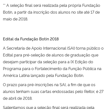
** A seleção final será realizada pela própria Fundação
Secretaria-Geral
Botín, a partir da inscrição dos alunos no site até 17 de
maio de 2018.
Secretaria de Governo
Gabinete de Segurança Institucional
Edital da Fundação Botín 2018
A Secretaria de Apoio Internacional (SAI) torna público o
Advocacia-Geral da União
Edital para pré-seleção de alunos de graduação que
desejam participar da seleção para a IX Edição do
Banco Central do Brasil
Programa para o Fortalecimento da Função Pública na
América Latina lançado pela Fundação Botín.
Planalto
O prazo para pré-inscrições na SAI, a fim de que os
alunos tenham suas cartas endossadas pelo Reitor, é 27
de abril de 2018.
Salientamos que a seleção final será realizada pela