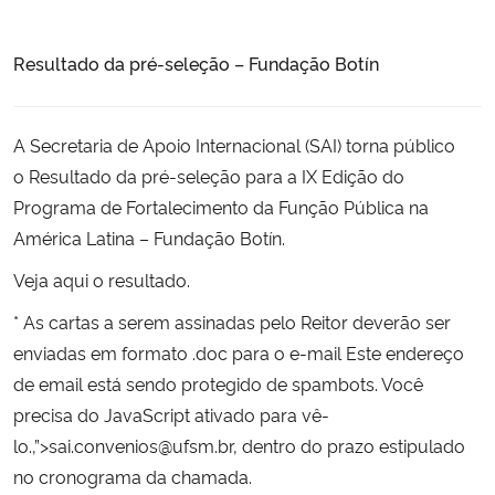
Ministério da Cidadania
Resultado da pré-seleção – Fundação Botín
Ministério da Saúde
Ministério de Minas e Energia
A Secretaria de Apoio Internacional (SAI) torna público
o Resultado da pré-seleção para a IX Edição do
Ministério da Ciência, Tecnologia, Inovações e Comunicações
Programa de Fortalecimento da Função Pública na
América Latina – Fundação Botín.
Ministério do Meio Ambiente
Veja
aqui
o resultado.
Ministério do Turismo
* As cartas a serem assinadas pelo Reitor deverão ser
enviadas em formato .doc para o e-mail
Este endereço
Ministério do Desenvolvimento Regional
de email está sendo protegido de spambots. Você
precisa do JavaScript ativado para vê-
Controladoria-Geral da União
lo.,”>
sai.convenios@ufsm.br
, dentro do prazo estipulado
no cronograma da chamada.
Ministério da Mulher, da Família e dos Direitos Humanos