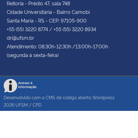
Reitoria - Prédio 47, sala 748
Cidade Universitária - Bairro Camobi
Santa Maria - RS - CEP: 97105-900
+55 (55) 3220 8774 / +55 (55) 3220 8934
dri@ufsm.br
Atendimento: 08:30h-12:30h /13:00h-17:00h
(segunda à sexta-feira)
Acesso à
Informação
Desenvolvido com o CMS de código aberto
Wordpress
2026
UFSM
/
CPD