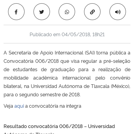
Ministério da Cidadania
Copiar para área 
Ministério da Saúde
Publicado em
04/05/2018, 18h21
Ministério de Minas e Energia
A Secretaria de Apoio Internacional (SAI) torna pública a
Ministério da Ciência, Tecnologia, Inovações e Comunicações
Convocatória 006/2018 que visa regular a pré-seleção
de estudantes de graduação para a realização de
Ministério do Meio Ambiente
mobilidade acadêmica internacional pelo convênio
Ministério do Turismo
bilateral, na Universidad Autónoma de Tlaxcala (México),
para o segundo semestre de 2018.
Ministério do Desenvolvimento Regional
Veja
aqui
a convocatória
na íntegra
Controladoria-Geral da União
Resultado convocatória 006/2018 – Universidad
Ministério da Mulher, da Família e dos Direitos Humanos