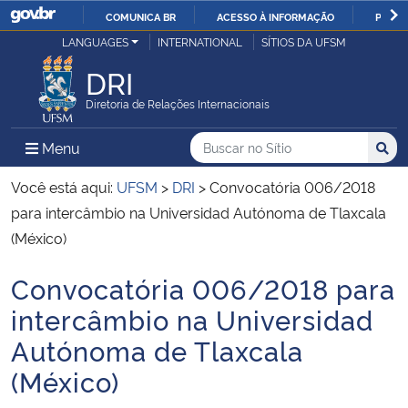
COMUNICA BR
ACESSO À INFORMAÇÃO
PARTI
Casa Civil
LANGUAGES
INTERNATIONAL
SÍTIOS DA UFSM
IR
PARA
DRI
Ministério da Justiça e Segurança Pública
O
Diretoria de Relações Internacionais
CONTEÚDO
Ministério da Defesa
Buscar no no Sítio
Busca
Busca:
Menu Principal do Sítio
Menu
Busc
Ministério das Relações Exteriores
Você está aqui:
UFSM
>
DRI
>
Convocatória 006/2018
para intercâmbio na Universidad Autónoma de Tlaxcala
Ministério da Economia
(México)
Convocatória 006/2018 para
Ministério da Infraestrutura
Início do conteúdo
intercâmbio na Universidad
Ministério da Agricultura, Pecuária e Abastecimento
Autónoma de Tlaxcala
(México)
Ministério da Educação