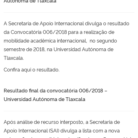
Autónoma de Tlaxcala
Secretaria-Geral
A Secretaria de Apoio Internacional divulga o resultado
Secretaria de Governo
da Convocatória 006/2018 para a realização de
mobilidade acadêmica internacional, no segundo
Gabinete de Segurança Institucional
semestre de 2018, na Universidad Autónoma de
Tlaxcala.
Advocacia-Geral da União
Confira
aqui
o resultado.
Banco Central do Brasil
Resultado final da convocatória 006/2018 –
Planalto
Universidad Autónoma de Tlaxcala
Após análise de recurso interposto, a Secretaria de
Apoio Internacional (SAI) divulga a lista com a nova