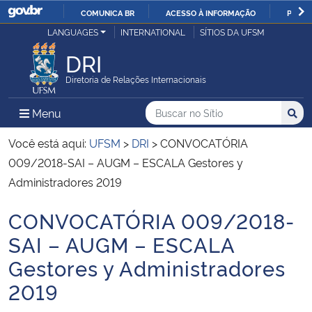
COMUNICA BR
ACESSO À INFORMAÇÃO
PARTI
Casa Civil
LANGUAGES
INTERNATIONAL
SÍTIOS DA UFSM
IR
PARA
DRI
Ministério da Justiça e Segurança Pública
O
Diretoria de Relações Internacionais
CONTEÚDO
Ministério da Defesa
Buscar no no Sítio
Busca
Busca:
Menu Principal do Sítio
Menu
Busc
Ministério das Relações Exteriores
Você está aqui:
UFSM
>
DRI
>
CONVOCATÓRIA
009/2018-SAI – AUGM – ESCALA Gestores y
Ministério da Economia
Administradores 2019
CONVOCATÓRIA 009/2018-
Ministério da Infraestrutura
Início do conteúdo
SAI – AUGM – ESCALA
Ministério da Agricultura, Pecuária e Abastecimento
Gestores y Administradores
2019
Ministério da Educação