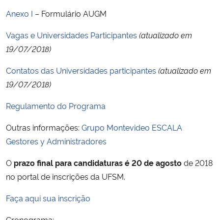
Anexo I
– Formulário AUGM
Secretaria-Geral
Vagas e Universidades Participantes
(atualizado em
19/07/2018)
Secretaria de Governo
Contatos das Universidades participantes
(atualizado em
Gabinete de Segurança Institucional
19/07/2018)
Advocacia-Geral da União
Regulamento do Programa
Outras informações:
Grupo Montevideo ESCALA
Banco Central do Brasil
Gestores y Administradores
Planalto
O
prazo final para candidaturas é 20 de agosto
de 2018
no portal de inscrições da UFSM.
Faça aqui sua inscrição
Cronograma: