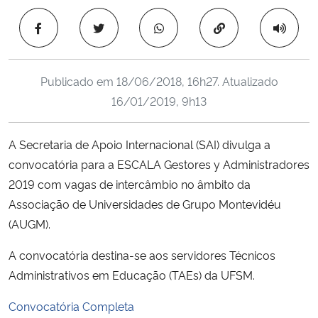
Ministério da Cidadania
Copiar para área 
Ministério da Saúde
Publicado em
18/06/2018, 16h27
. Atualizado
Ministério de Minas e Energia
16/01/2019, 9h13
Ministério da Ciência, Tecnologia, Inovações e Comunicações
A Secretaria de Apoio Internacional (SAI) divulga a
convocatória para a ESCALA Gestores y Administradores
Ministério do Meio Ambiente
2019 com vagas de intercâmbio no âmbito da
Ministério do Turismo
Associação de Universidades de Grupo Montevidéu
(AUGM).
Ministério do Desenvolvimento Regional
A convocatória destina-se aos servidores Técnicos
Administrativos em Educação (TAEs) da UFSM.
Controladoria-Geral da União
Convocatória Completa
Ministério da Mulher, da Família e dos Direitos Humanos