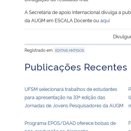
A Secretária de apoio Internacional divulga a pu
da AUGM em ESCALA Docente ou
aqui
Divulgu
Registrado em
EDITAIS ANTIGOS
Publicações Recentes
UFSM selecionará trabalhos de estudantes
P
para apresentação na 33ª edição das
(
Jornadas de Jovens Pesquisadores da AUGM
m
Programa EPOS/DAAD oferece bolsas de
F
pós-graduação na Alemanha
p