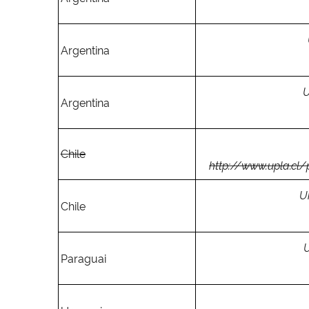
Argentina
U
Argentina
Chile
http://www.upla.cl
U
Chile
U
Paraguai