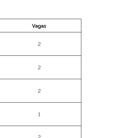
Vagas
2
2
2
1
2