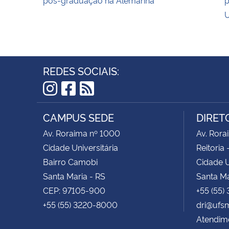
U
REDES SOCIAIS:
Instagram
Facebook
RSS
CAMPUS SEDE
DIRET
Av. Roraima nº 1000
Av. Rora
Cidade Universitária
Reitoria 
Bairro Camobi
Cidade U
Santa Maria - RS
Santa Ma
CEP: 97105-900
+55 (55)
+55 (55) 3220-8000
dri@ufs
Atendime