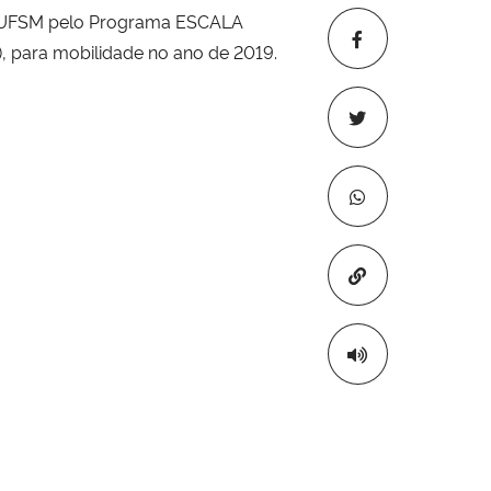
 da UFSM pelo Programa ESCALA
 para mobilidade no ano de 2019.
Copiar para áre