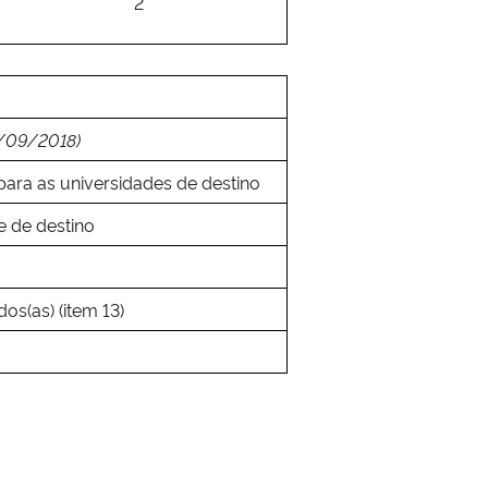
2
4/09/2018)
ra as universidades de destino
e de destino
os(as) (item 13)