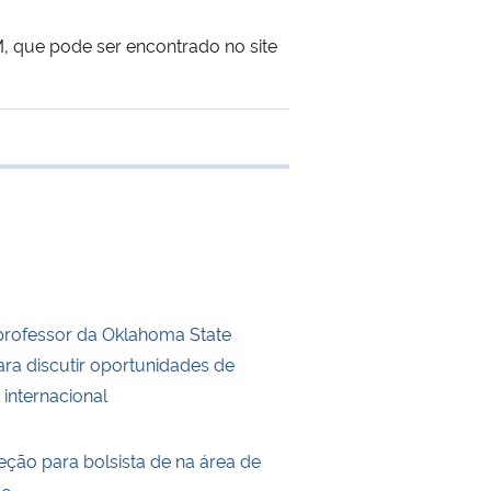
M, que pode ser encontrado no site
e transferência
professor da Oklahoma State
ara discutir oportunidades de
internacional
eção para bolsista de na área de
ão