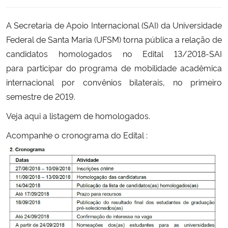
Secretaria-Geral
A Secretaria de Apoio Internacional (SAI) da Universidade
Federal de Santa Maria (UFSM) torna pública a relação de
Secretaria de Governo
candidatos homologados no Edital 13/2018-SAI
para participar do programa de mobilidade acadêmica
Gabinete de Segurança Institucional
internacional por convênios bilaterais, no primeiro
semestre de 2019.
Advocacia-Geral da União
Veja
aqui
a listagem de homologados.
Banco Central do Brasil
Acompanhe o c
ronograma do Edital
:
Planalto