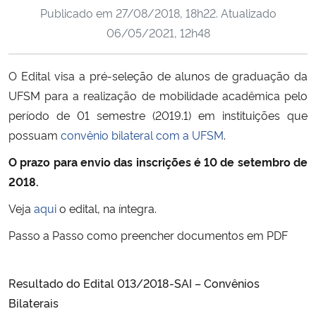
Publicado em
27/08/2018, 18h22
. Atualizado
Ministério da Cidadania
06/05/2021, 12h48
Ministério da Saúde
O Edital visa a pré-seleção de alunos de graduação da
Ministério de Minas e Energia
UFSM para a realização de mobilidade acadêmica pelo
período de 01 semestre (2019.1) em instituições que
Ministério da Ciência, Tecnologia, Inovações e Comunicações
possuam
convênio bilateral com a UFSM
.
O prazo para envio das inscrições é 10 de setembro de
Ministério do Meio Ambiente
2018.
Ministério do Turismo
Veja
aqui
o edital, na íntegra.
Passo a Passo como preencher documentos em PDF
Ministério do Desenvolvimento Regional
Controladoria-Geral da União
Resultado do Edital 013/2018-SAI – Convênios
Bilaterais
Ministério da Mulher, da Família e dos Direitos Humanos