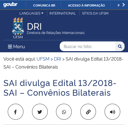
COMUNICA BR
ACESSO À INFORMAÇÃO
PARTI
Casa Civil
LANGUAGES
INTERNATIONAL
SÍTIOS DA UFSM
IR
PARA
DRI
Ministério da Justiça e Segurança Pública
O
Diretoria de Relações Internacionais
CONTEÚDO
Ministério da Defesa
Buscar no no Sítio
Busca
Busca:
Menu Principal do Sítio
Menu
Busc
Ministério das Relações Exteriores
Você está aqui:
UFSM
>
DRI
>
SAI divulga Edital 13/2018-
SAI – Convênios Bilaterais
Ministério da Economia
SAI divulga Edital 13/2018-
Início do conteúdo
Ministério da Infraestrutura
SAI – Convênios Bilaterais
Ministério da Agricultura, Pecuária e Abastecimento
Copiar para área 
Ministério da Educação