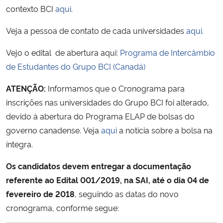
contexto BCI
aqui
.
Secretaria-Geral
Veja a pessoa de contato de cada universidades
aqui.
Secretaria de Governo
Vejo o edital de abertura aqui
: Programa de Intercâmbio
de Estudantes do Grupo BCI (Canadá)
Gabinete de Segurança Institucional
ATENÇÃO:
Informamos que o Cronograma para
inscrições nas universidades do Grupo BCI foi alterado,
Advocacia-Geral da União
devido à abertura do Programa ELAP de bolsas do
Banco Central do Brasil
governo canadense. Veja
aqui
a notícia sobre a bolsa na
íntegra.
Planalto
Os candidatos devem entregar a documentação
referente ao Edital 001/2019, na SAI, até o dia 04 de
fevereiro de 2018
, seguindo as datas do novo
cronograma, conforme segue: