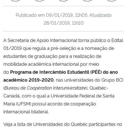
Ministério da Cidadania
Publicado em
09/01/2019, 11h05
. Atualizado
Ministério da Saúde
28/01/2019, 11h10
Ministério de Minas e Energia
A Secretaria de Apoio Internacional torna público o Edital
01/2019 que regula a pré-seleção e a nomeação de
Ministério da Ciência, Tecnologia, Inovações e Comunicações
estudantes de graduação para a realização de
mobilidade acadêmica internacion
al por meio
Ministério do Meio Ambiente
do
Programa de Intercâmbio Estudantil (PÉÉ) do ano
acadêmico 2019-2020
, nas universidades do Grupo BCI
Ministério do Turismo
(
Bureau de Coopération Interuniversitaire
), Quebéc-
Canadá, com o qual a Universidade Federal de Santa
Ministério do Desenvolvimento Regional
Maria (UFSM) possui acordo de cooperação
Controladoria-Geral da União
internacional bilateral.
Veja a lista de Universidades do Quebéc participantes no
Ministério da Mulher, da Família e dos Direitos Humanos