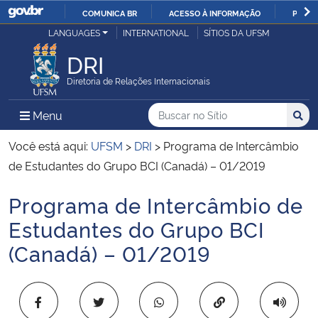
COMUNICA BR
ACESSO À INFORMAÇÃO
PARTI
Casa Civil
LANGUAGES
INTERNATIONAL
SÍTIOS DA UFSM
IR
PARA
DRI
Ministério da Justiça e Segurança Pública
O
Diretoria de Relações Internacionais
CONTEÚDO
Ministério da Defesa
Buscar no no Sítio
Busca
Busca:
Menu Principal do Sítio
Menu
Busc
Ministério das Relações Exteriores
Você está aqui:
UFSM
>
DRI
>
Programa de Intercâmbio
de Estudantes do Grupo BCI (Canadá) – 01/2019
Ministério da Economia
Programa de Intercâmbio de
Início do conteúdo
Ministério da Infraestrutura
Estudantes do Grupo BCI
(Canadá) – 01/2019
Ministério da Agricultura, Pecuária e Abastecimento
Ministério da Educação
Copiar para área 