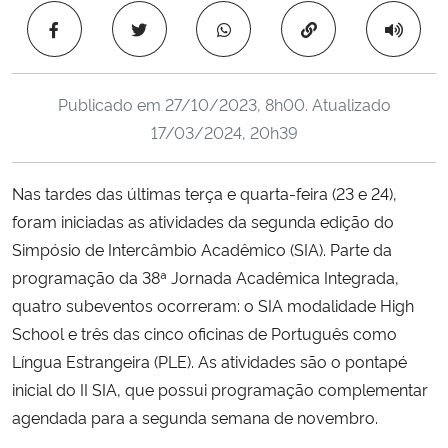
Ministério da Cidadania
Copiar para área 
Ministério da Saúde
Publicado em
27/10/2023, 8h00
. Atualizado
Ministério de Minas e Energia
17/03/2024, 20h39
Ministério da Ciência, Tecnologia, Inovações e Comunicações
Nas tardes das últimas terça e quarta-feira (23 e 24),
foram iniciadas as atividades da segunda edição do
Ministério do Meio Ambiente
Simpósio de Intercâmbio Acadêmico (SIA). Parte da
programação da 38ª Jornada Acadêmica Integrada,
Ministério do Turismo
quatro subeventos ocorreram: o SIA modalidade High
School e três das cinco oficinas de Português como
Ministério do Desenvolvimento Regional
Língua Estrangeira (PLE). As atividades são o pontapé
inicial do II SIA, que possui programação complementar
Controladoria-Geral da União
agendada para a segunda semana de novembro.
Ministério da Mulher, da Família e dos Direitos Humanos