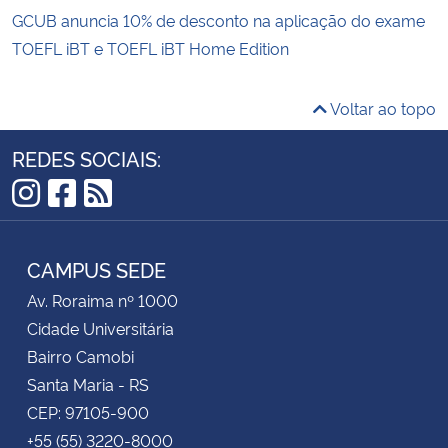
GCUB anuncia 10% de desconto na aplicação do exame
TOEFL iBT e TOEFL iBT Home Edition
Voltar ao topo
REDES SOCIAIS:
Instagram
Facebook
RSS
CAMPUS SEDE
Av. Roraima nº 1000
Cidade Universitária
Bairro Camobi
Santa Maria - RS
CEP: 97105-900
+55 (55) 3220-8000