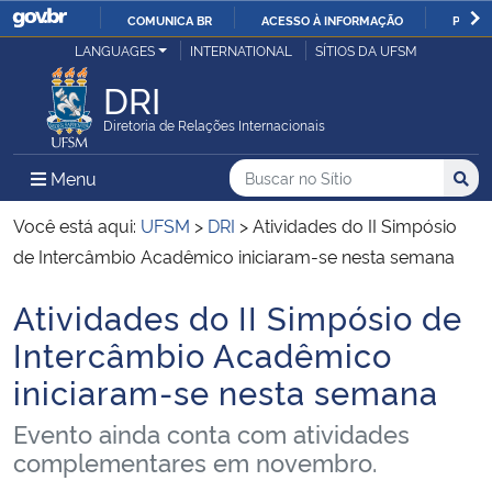
COMUNICA BR
ACESSO À INFORMAÇÃO
PARTI
Casa Civil
LANGUAGES
INTERNATIONAL
SÍTIOS DA UFSM
IR
PARA
DRI
Ministério da Justiça e Segurança Pública
O
Diretoria de Relações Internacionais
CONTEÚDO
Ministério da Defesa
Buscar no no Sítio
Busca
Busca:
Menu Principal do Sítio
Menu
Busc
Ministério das Relações Exteriores
Você está aqui:
UFSM
>
DRI
>
Atividades do II Simpósio
de Intercâmbio Acadêmico iniciaram-se nesta semana
Ministério da Economia
Atividades do II Simpósio de
Início do conteúdo
Ministério da Infraestrutura
Intercâmbio Acadêmico
iniciaram-se nesta semana
Ministério da Agricultura, Pecuária e Abastecimento
Evento ainda conta com atividades
Ministério da Educação
complementares em novembro.