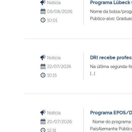
Programa Lübeck 
Notícia
06/08/2026
Nome da bolsa/progr
Público-alvo: Graduado
10:01
DRI recebe profes
Notícia
22/07/2026
Na última segunda-fei
[...]
10:15
Programa EPOS/DA
Notícia
20/07/2026
Nome do programa:En
PaísAlemanha Público
12:31