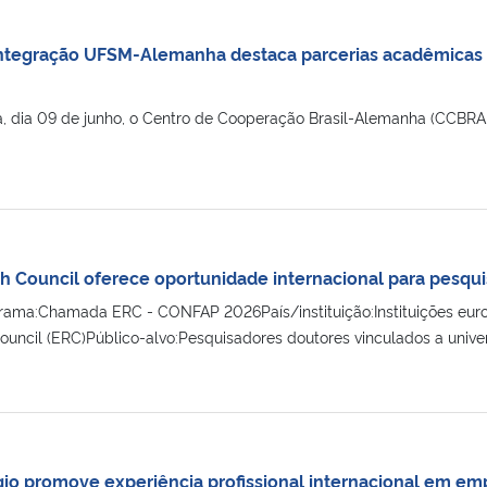
ntegração UFSM-Alemanha destaca parcerias acadêmicas 
a, dia 09 de junho, o Centro de Cooperação Brasil-Alemanha (CCBRA
 Council oferece oportunidade internacional para pesquis
ma:Chamada ERC - CONFAP 2026País/instituição:Instituições europ
ncil (ERC)Público-alvo:Pesquisadores doutores vinculados a universid
io promove experiência profissional internacional em e