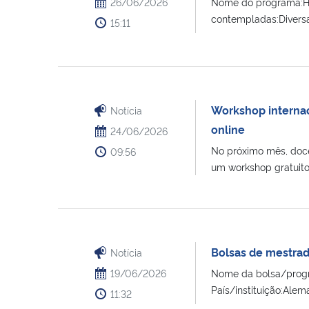
26/06/2026
Nome do programa:Ho
contempladas:Diversa
15:11
Workshop internac
Notícia
online
24/06/2026
No próximo mês, docen
09:56
um workshop gratuito p
Bolsas de mestrad
Notícia
19/06/2026
Nome da bolsa/progr
País/instituição:Ale
11:32