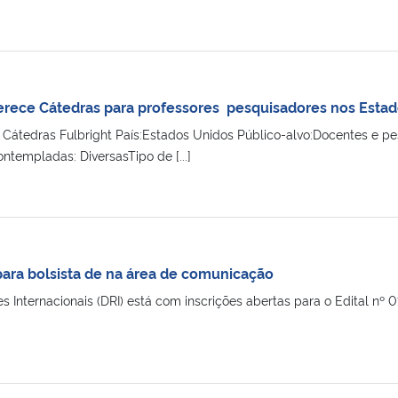
oferece Cátedras para professores pesquisadores nos Esta
tedras Fulbright País:Estados Unidos Público-alvo:Docentes e pe
ontempladas: DiversasTipo de [...]
para bolsista de na área de comunicação
es Internacionais (DRI) está com inscrições abertas para o Edital n