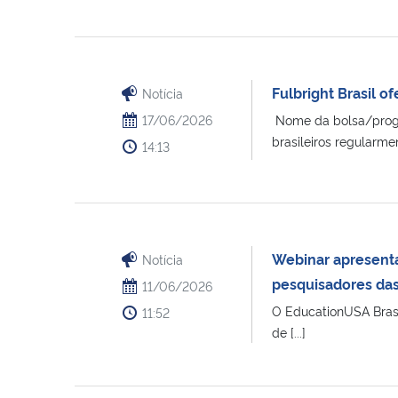
Fulbright Brasil 
Notícia
17/06/2026
Nome da bolsa/progra
brasileiros regularme
14:13
Webinar apresenta
Notícia
pesquisadores da
11/06/2026
O EducationUSA Brasil
11:52
de [...]