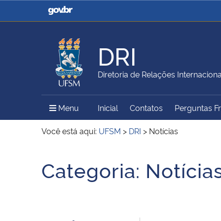
Casa Civil
Ministério da Justiça e
Segurança Pública
DRI
Ministério da Agricultura,
Ministério da Educação
Diretoria de Relações Internaciona
Pecuária e Abastecimento
Menu Principal do Sítio
Menu
Inicial
Contatos
Perguntas F
Ministério do Meio Ambiente
Ministério do Turismo
Você está aqui:
UFSM
>
DRI
>
Notícias
Início do conteúdo
Categoria:
Notícia
Secretaria de Governo
Gabinete de Segurança
Institucional