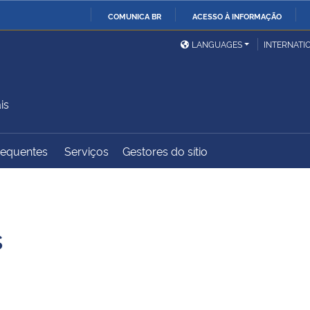
COMUNICA BR
ACESSO À INFORMAÇÃO
Ministério da Defesa
Ministério das Relações
Mini
IR
LANGUAGES
INTERNATI
Exteriores
PARA
O
Ministério da Cidadania
Ministério da Saúde
Mini
CONTEÚDO
is
requentes
Serviços
Gestores do sítio
Ministério do
Controladoria-Geral da
Mini
Desenvolvimento Regional
União
Famí
Hum
s
Advocacia-Geral da União
Banco Central do Brasil
Plan