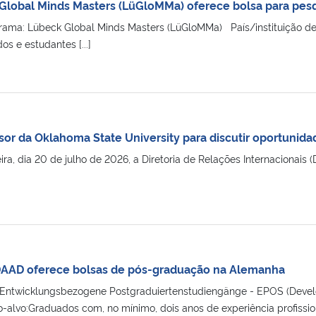
Global Minds Masters (LüGloMMa) oferece bolsa para pes
ama: Lübeck Global Minds Masters (LüGloMMa) País/instituição de
s e estudantes [...]
sor da Oklahoma State University para discutir oportunid
ra, dia 20 de julho de 2026, a Diretoria de Relações Internacionais
AD oferece bolsas de pós-graduação na Alemanha
twicklungsbezogene Postgraduiertenstudiengänge - EPOS (Devel
-alvo:Graduados com, no mínimo, dois anos de experiência profissio