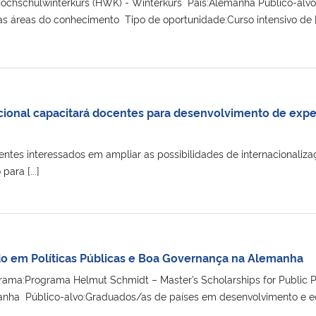
chschulwinterkurs (HWK) - Winterkurs País:Alemanha Público-alv
s áreas do conhecimento Tipo de oportunidade:Curso intensivo de [.
ional capacitará docentes para desenvolvimento de expe
tes interessados em ampliar as possibilidades de internacionalizaç
ara [...]
o em Políticas Públicas e Boa Governança na Alemanha
ama:Programa Helmut Schmidt – Master’s Scholarships for Public 
manha Público-alvo:Graduados/as de países em desenvolvimento e eco