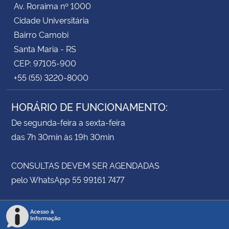
Av. Roraima nº 1000
Cidade Universitária
Secretaria-Geral
Bairro Camobi
Santa Maria - RS
Secretaria de Governo
CEP: 97105-900
+55 (55) 3220-8000
Gabinete de Segurança Institucional
HORÁRIO DE FUNCIONAMENTO:
Advocacia-Geral da União
De segunda-feira a sexta-feira
Banco Central do Brasil
das 7h 30min às 19h 30min
Planalto
CONSULTAS DEVEM SER AGENDADAS
pelo WhatsApp 55 99161 7477
Acesso à
Informação