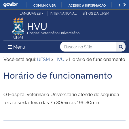
COMUNICA BR
ACESSO À INFORMAÇÃO
PARTI
Casa Civil
LANGUAGES
INTERNATIONAL
SÍTIOS DA UFSM
IR
PARA
HVU
Ministério da Justiça e Segurança Pública
O
Hospital Veterinário Universitário
CONTEÚDO
Ministério da Defesa
Buscar no no Sítio
Busca
Busca:
Menu Principal do Sítio
Menu
Busc
Ministério das Relações Exteriores
Você está aqui:
UFSM
>
HVU
>
Horário de funcionamento
Horário de funcionamento
Ministério da Economia
Início do conteúdo
Ministério da Infraestrutura
O Hospital Veterinário Universitário atende de segunda-
feira a sexta-feira das 7h 30min às 19h 30min.
Ministério da Agricultura, Pecuária e Abastecimento
Ministério da Educação