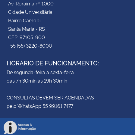
Av. Roraima nº 1000
Cidade Universitária
Secretaria-Geral
Bairro Camobi
Santa Maria - RS
Secretaria de Governo
CEP: 97105-900
+55 (55) 3220-8000
Gabinete de Segurança Institucional
HORÁRIO DE FUNCIONAMENTO:
Advocacia-Geral da União
De segunda-feira a sexta-feira
Banco Central do Brasil
das 7h 30min às 19h 30min
Planalto
CONSULTAS DEVEM SER AGENDADAS
pelo WhatsApp 55 99161 7477
Acesso à
Informação