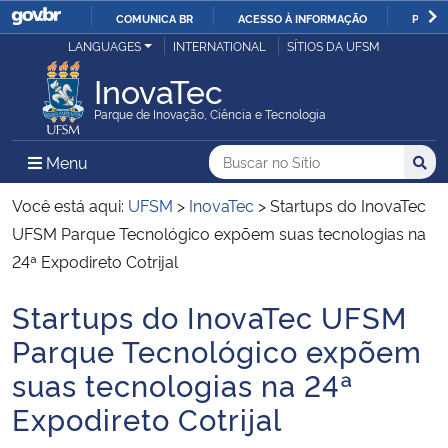
COMUNICA BR
ACESSO À INFORMAÇÃO
PARTI
Casa Civil
LANGUAGES
INTERNATIONAL
SÍTIOS DA UFSM
IR
PARA
InovaTec
Ministério da Justiça e Segurança Pública
O
Parque de Inovação, Ciência e Tecnologia
CONTEÚDO
Ministério da Defesa
Buscar no no Sítio
Busca
Busca:
Menu Principal do Sítio
Menu
Busc
Ministério das Relações Exteriores
Você está aqui:
UFSM
>
InovaTec
>
Startups do InovaTec
UFSM Parque Tecnológico expõem suas tecnologias na
Ministério da Economia
24ª Expodireto Cotrijal
Startups do InovaTec UFSM
Ministério da Infraestrutura
Início do conteúdo
Parque Tecnológico expõem
Ministério da Agricultura, Pecuária e Abastecimento
suas tecnologias na 24ª
Expodireto Cotrijal
Ministério da Educação