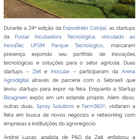
Secretaria-Geral
Durante a 24ª edição da
Expodireto Cotrijal
, as startups
Secretaria de Governo
da
Pulsar Incubadora Tecnológica, vinculado ao
InovaTec UFSM Parque Tecnológico
, marcaram
Gabinete de Segurança Institucional
presença expondo seu portfólio de inovações
tecnológicas e soluções para o setor agrícola. Duas
Advocacia-Geral da União
startups –
Zeit
e
Inocular
– participaram da
Arena
Agrodigital
através de parceria com o SebraeX que
Banco Central do Brasil
levou startups para expor na feira. Enquanto a Startup
Bioagreen
expôs em um estande próprio. Além disso,
Planalto
outras duas,
Spray Solutions
e
Farm360º
, visitaram a
feira em busca de novos negócios e networking com
empresas e instituições do agronegócio.
Andrei Lucas, analista de P&D da Zeit, enfatizou a