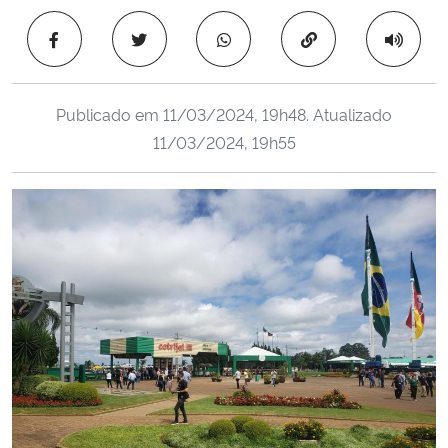
Ministério da Cidadania
Copiar para área 
Ministério da Saúde
Publicado em
11/03/2024, 19h48
. Atualizado
Ministério de Minas e Energia
11/03/2024, 19h55
Ministério da Ciência, Tecnologia, Inovações e Comunicações
Ministério do Meio Ambiente
Ministério do Turismo
Ministério do Desenvolvimento Regional
Controladoria-Geral da União
Ministério da Mulher, da Família e dos Direitos Humanos