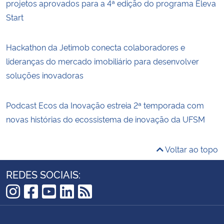
projetos aprovados para a 4ª edição do programa Eleva
Start
Hackathon da Jetimob conecta colaboradores e
lideranças do mercado imobiliário para desenvolver
soluções inovadoras
Podcast Ecos da Inovação estreia 2ª temporada com
novas histórias do ecossistema de inovação da UFSM
Voltar ao topo
REDES SOCIAIS:
Instagram
Facebook
YouTube
LinkedIn
RSS