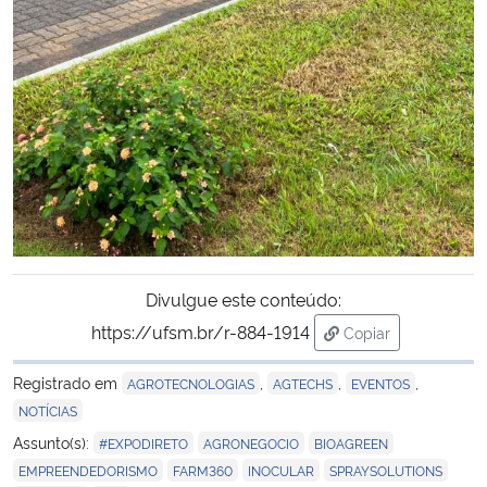
Divulgue este conteúdo:
https://ufsm.br/r-884-1914
Copiar
para área de trans
Registrado em
,
,
,
AGROTECNOLOGIAS
AGTECHS
EVENTOS
NOTÍCIAS
,
,
,
Assunto(s):
#EXPODIRETO
AGRONEGOCIO
BIOAGREEN
,
,
,
,
EMPREENDEDORISMO
FARM360
INOCULAR
SPRAYSOLUTIONS