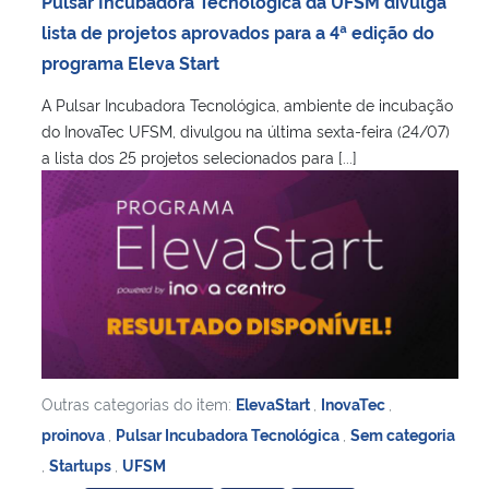
Pulsar Incubadora Tecnológica da UFSM divulga
Ministério da Cidadania
lista de projetos aprovados para a 4ª edição do
programa Eleva Start
Ministério da Saúde
A Pulsar Incubadora Tecnológica, ambiente de incubação
do InovaTec UFSM, divulgou na última sexta-feira (24/07)
Ministério de Minas e Energia
a lista dos 25 projetos selecionados para [...]
Ministério da Ciência, Tecnologia, Inovações e Comunicações
Ministério do Meio Ambiente
Ministério do Turismo
Ministério do Desenvolvimento Regional
Outras categorias do item:
ElevaStart
,
InovaTec
,
Controladoria-Geral da União
proinova
,
Pulsar Incubadora Tecnológica
,
Sem categoria
,
Startups
,
UFSM
Ministério da Mulher, da Família e dos Direitos Humanos