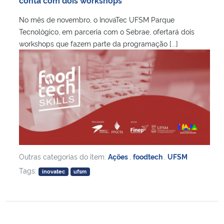
conta com dois workshops
No mês de novembro, o InovaTec UFSM Parque
Tecnológico, em parceria com o Sebrae, ofertará dois
workshops que fazem parte da programação [...]
Outras categorias do item:
Ações
,
foodtech
,
UFSM
Tags:
inovatec
ufsm