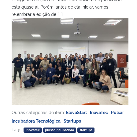
está quase aí. Porém, antes de ela iniciar, vamos
relembrar a edição de [...]
Outras categorias do item:
ElevaStart
,
InovaTec
,
Pulsar
Incubadora Tecnológica
,
Startups
Tags:
inovatec
pulsar incubadora
startups