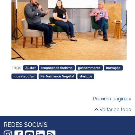
Tags:
Auster
empreendedorismo
getcommerce
inovação
inovatecufsm
Performance Vegetal
startups
Próxima página »
Voltar ao topo
REDES SOCIAIS: