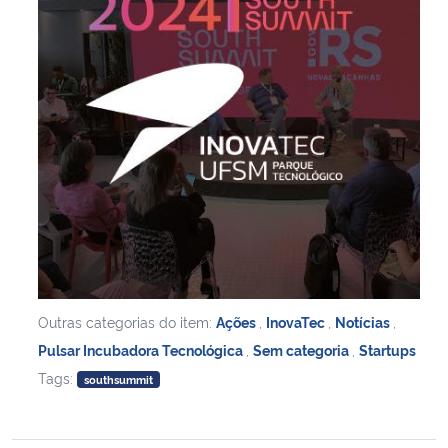
Outras categorias do item:
Ações
,
InovaTec
,
Notícias
,
Pulsar Incubadora Tecnológica
,
Sem categoria
,
Startups
Tags:
southsummit