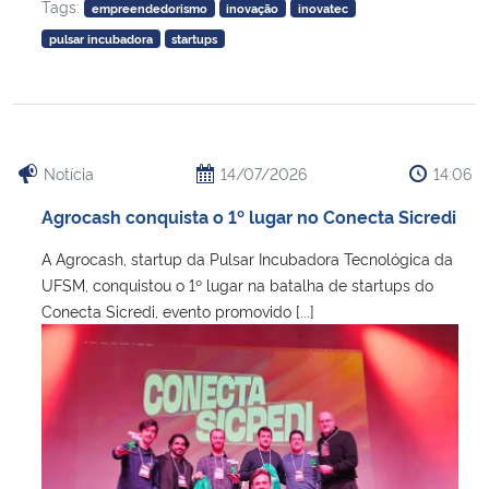
Tags:
empreendedorismo
inovação
inovatec
pulsar incubadora
startups
Secretaria-Geral
Secretaria de Governo
Gabinete de Segurança Institucional
Notícia
14/07/2026
14:06
Agrocash conquista o 1º lugar no Conecta Sicredi
Advocacia-Geral da União
A Agrocash, startup da Pulsar Incubadora Tecnológica da
Banco Central do Brasil
UFSM, conquistou o 1º lugar na batalha de startups do
Conecta Sicredi, evento promovido [...]
Planalto