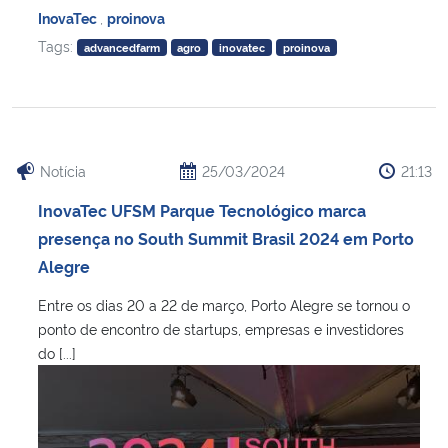
InovaTec
,
proinova
Tags:
advancedfarm
agro
inovatec
proinova
Notícia
25/03/2024
21:13
InovaTec UFSM Parque Tecnológico marca
presença no South Summit Brasil 2024 em Porto
Alegre
Entre os dias 20 a 22 de março, Porto Alegre se tornou o
ponto de encontro de startups, empresas e investidores
do [...]