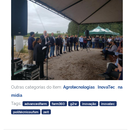
Outras categorias do item:
Agrotecnologias
,
InovaTec
,
na
mídia
Tags:
advancedfarm
farm360
g2w
inovação
inovatec
politécnicoufsm
zeit