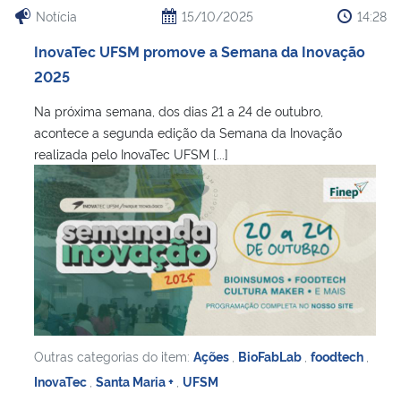
Notícia
15/10/2025
14:28
InovaTec UFSM promove a Semana da Inovação
2025
Na próxima semana, dos dias 21 a 24 de outubro,
acontece a segunda edição da Semana da Inovação
realizada pelo InovaTec UFSM [...]
Outras categorias do item:
Ações
,
BioFabLab
,
foodtech
,
InovaTec
,
Santa Maria +
,
UFSM