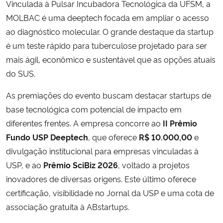
Vinculada à
Pulsar Incubadora Tecnológica da UFSM
, a
MOLBAC é uma deeptech focada em ampliar o acesso
Secretaria-Geral
ao diagnóstico molecular. O grande destaque da startup
é um teste rápido para tuberculose projetado para ser
Secretaria de Governo
mais ágil, econômico e sustentável que as opções atuais
do SUS.
Gabinete de Segurança Institucional
As premiações do evento buscam destacar startups de
Advocacia-Geral da União
base tecnológica com potencial de impacto em
diferentes frentes. A empresa concorre ao
II Prêmio
Banco Central do Brasil
Fundo USP Deeptech
, que oferece
R$ 10.000,00
e
divulgação institucional para empresas vinculadas à
Planalto
USP, e ao
Prêmio SciBiz 2026
, voltado a projetos
inovadores de diversas origens. Este último oferece
certificação, visibilidade no Jornal da USP e uma cota de
associação gratuita à ABstartups.