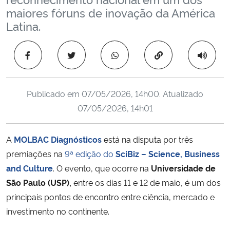
Ministério da Cidadania
maiores fóruns de inovação da América
Latina.
Ministério da Saúde
Copiar para área 
Ministério de Minas e Energia
Ministério da Ciência, Tecnologia, Inovações e Comunicações
Publicado em
07/05/2026, 14h00
. Atualizado
07/05/2026, 14h01
Ministério do Meio Ambiente
A
MOLBAC Diagnósticos
está na disputa por três
Ministério do Turismo
premiações na
9ª edição do
SciBiz – Science, Business
and Culture
. O evento, que ocorre na
Universidade de
Ministério do Desenvolvimento Regional
São Paulo (USP),
entre os dias
11 e 12 de maio
, é um dos
principais pontos de encontro entre ciência, mercado e
Controladoria-Geral da União
investimento no continente.
Ministério da Mulher, da Família e dos Direitos Humanos