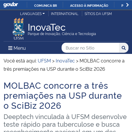
COMUNICA BR
ACESSO À INFORMAÇÃO
PARTI
Casa Civil
LANGUAGES
INTERNATIONAL
SÍTIOS DA UFSM
IR
PARA
InovaTec
Ministério da Justiça e Segurança Pública
O
Parque de Inovação, Ciência e Tecnologia
CONTEÚDO
Ministério da Defesa
Buscar no no Sítio
Busca
Busca:
Menu Principal do Sítio
Menu
Busc
Ministério das Relações Exteriores
Você está aqui:
UFSM
>
InovaTec
>
MOLBAC concorre a
três premiações na USP durante o SciBiz 2026
Ministério da Economia
MOLBAC concorre a três
Início do conteúdo
Ministério da Infraestrutura
premiações na USP durante
o SciBiz 2026
Ministério da Agricultura, Pecuária e Abastecimento
Deeptech vinculada à UFSM desenvolve
Ministério da Educação
teste rápido para tuberculose e busca
reconhecimento nacional em um dos