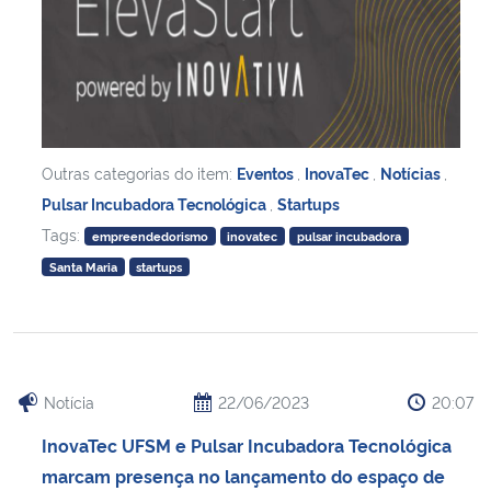
Outras categorias do item:
Eventos
,
InovaTec
,
Notícias
,
Pulsar Incubadora Tecnológica
,
Startups
Tags:
empreendedorismo
inovatec
pulsar incubadora
Santa Maria
startups
Notícia
22/06/2023
20:07
InovaTec UFSM e Pulsar Incubadora Tecnológica
marcam presença no lançamento do espaço de