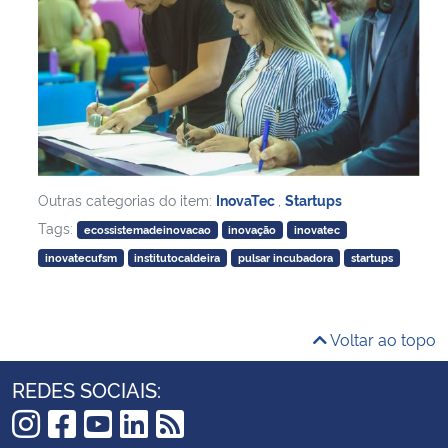
Outras categorias do item:
InovaTec
,
Startups
Tags:
ecossistemadeinovacao
inovação
inovatec
inovatecufsm
institutocaldeira
pulsar incubadora
startups
Voltar ao topo
REDES SOCIAIS: