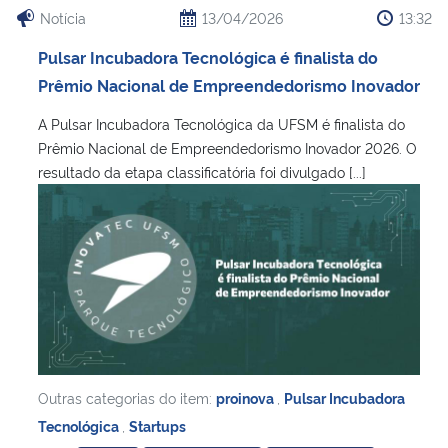
Notícia
13/04/2026
13:32
Secretaria-Geral
Pulsar Incubadora Tecnológica é finalista do
Prêmio Nacional de Empreendedorismo Inovador
Secretaria de Governo
A Pulsar Incubadora Tecnológica da UFSM é finalista do
Prêmio Nacional de Empreendedorismo Inovador 2026. O
Gabinete de Segurança Institucional
resultado da etapa classificatória foi divulgado [...]
Advocacia-Geral da União
Banco Central do Brasil
Planalto
Outras categorias do item:
proinova
,
Pulsar Incubadora
Tecnológica
,
Startups