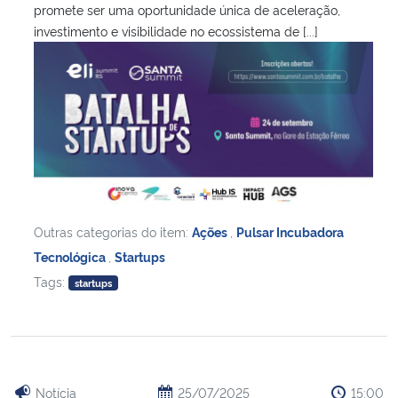
promete ser uma oportunidade única de aceleração,
investimento e visibilidade no ecossistema de [...]
Outras categorias do item:
Ações
,
Pulsar Incubadora
Tecnológica
,
Startups
Tags:
startups
Notícia
25/07/2025
15:00