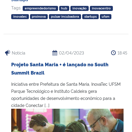
Tags:
empreendedorismo
hub
inovação
inovacentro
inovatec
proinova
pulsar incubadora
startups
ufsm
Notícia
02/04/2023
18:45
Projeto Santa Maria + é lançado no South
Summit Brazil
Iniciativa entre Prefeitura de Santa Maria, InovaTec UFSM
Parque Tecnológico e Instituto Caldeira gera
oportunidades de desenvolvimento econômico para a
cidade Conectar [...]