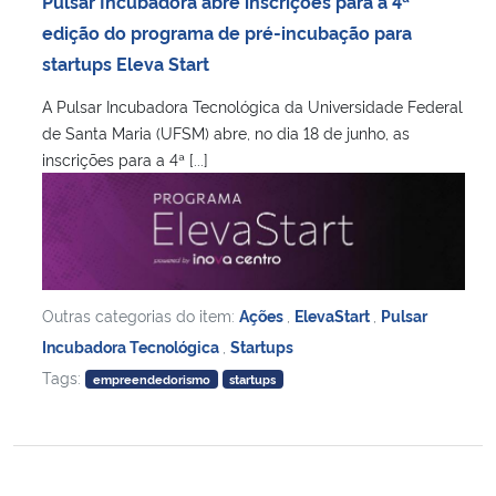
Pulsar Incubadora abre inscrições para a 4ª
Ministério da Cidadania
edição do programa de pré-incubação para
startups Eleva Start
Ministério da Saúde
A Pulsar Incubadora Tecnológica da Universidade Federal
de Santa Maria (UFSM) abre, no dia 18 de junho, as
Ministério de Minas e Energia
inscrições para a 4ª [...]
Ministério da Ciência, Tecnologia, Inovações e Comunicações
Ministério do Meio Ambiente
Ministério do Turismo
Outras categorias do item:
Ações
,
ElevaStart
,
Pulsar
Incubadora Tecnológica
,
Startups
Ministério do Desenvolvimento Regional
Tags:
empreendedorismo
startups
Controladoria-Geral da União
Ministério da Mulher, da Família e dos Direitos Humanos