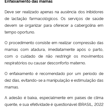
Enfaixamento das mamas
Deve ser realizado apenas na ausência dos inibidores
Secretaria-Geral
de lactação farmacológicos. Os serviços de saúde
Secretaria de Governo
devem se organizar para oferecer a cabergolina em
tempo oportuno.
Gabinete de Segurança Institucional
O procedimento consiste em realizar compressão das
mamas com atadura, imediatamente após o parto,
Advocacia-Geral da União
com o cuidado de não restringir os movimentos
respiratórios ou causar desconforto materno.
Banco Central do Brasil
O enfaixamento é recomendado por um período de
Planalto
dez dias, evitando-se a manipulação e estimulação das
mamas.
A adesão é baixa, especialmente em países de clima
quente, e sua efetividade é questionável (BRASIL, 2022