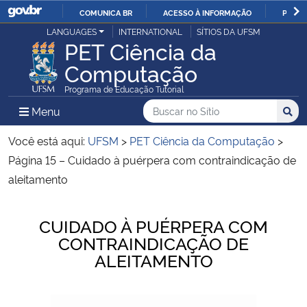
COMUNICA BR
ACESSO À INFORMAÇÃO
PARTI
Casa Civil
LANGUAGES
INTERNATIONAL
SÍTIOS DA UFSM
IR
PET Ciência da
PARA
Computação
Ministério da Justiça e Segurança Pública
O
Programa de Educação Tutorial
CONTEÚDO
Ministério da Defesa
Buscar no no Sítio
Busca
Busca:
Menu Principal do Sítio
Menu
Busc
Ministério das Relações Exteriores
Você está aqui:
UFSM
>
PET Ciência da Computação
>
Página 15 – Cuidado à puérpera com contraindicação de
Ministério da Economia
aleitamento
Ministério da Infraestrutura
Início do conteúdo
CUIDADO À PUÉRPERA COM
CONTRAINDICAÇÃO DE
Ministério da Agricultura, Pecuária e Abastecimento
ALEITAMENTO
Ministério da Educação