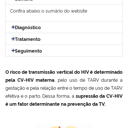
Ministério da Cidadania
Confira abaixo o sumário do website
Ministério da Saúde
Diagnóstico
Ministério de Minas e Energia
Tratamento
Seguimento
Ministério da Ciência, Tecnologia, Inovações e Comunicações
Ministério do Meio Ambiente
O risco de transmissão vertical do HIV é determinado
pela CV-HIV materna
, pelo uso de TARV durante a
Ministério do Turismo
gestação e pela relação entre o tempo de uso de TARV
efetiva e o parto. Dessa forma, a
supressão da CV-HIV
Ministério do Desenvolvimento Regional
é um fator determinante na prevenção da TV.
Controladoria-Geral da União
Ministério da Mulher, da Família e dos Direitos Humanos