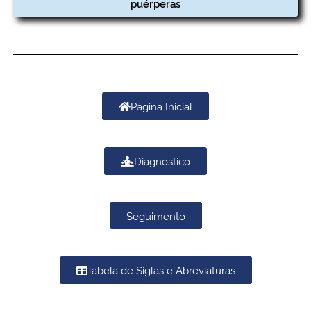
puérperas
Página Inicial
Diagnóstico
Seguimento
Tabela de Siglas e Abreviaturas