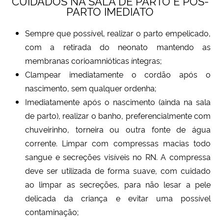
CUIDADOS NA SALA DE PARTO E PÓS-
PARTO IMEDIATO
Ministério da Cidadania
Sempre que possível, realizar o parto empelicado,
Ministério da Saúde
com a retirada do neonato mantendo as
membranas corioamnióticas íntegras;
Ministério de Minas e Energia
Clampear imediatamente o cordão após o
Ministério da Ciência, Tecnologia, Inovações e Comunicações
nascimento, sem qualquer ordenha;
Imediatamente após o nascimento (ainda na sala
Ministério do Meio Ambiente
de parto), realizar o banho, preferencialmente com
chuveirinho, torneira ou outra fonte de água
Ministério do Turismo
corrente. Limpar com compressas macias todo
sangue e secreções visíveis no RN. A compressa
Ministério do Desenvolvimento Regional
deve ser utilizada de forma suave, com cuidado
ao limpar as secreções, para não lesar a pele
Controladoria-Geral da União
delicada da criança e evitar uma possível
contaminação;
Ministério da Mulher, da Família e dos Direitos Humanos