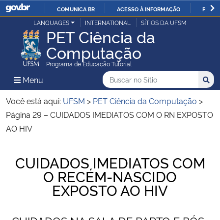
COMUNICA BR
ACESSO À INFORMAÇÃO
PARTI
Casa Civil
LANGUAGES
INTERNATIONAL
SÍTIOS DA UFSM
IR
PET Ciência da
PARA
Computação
Ministério da Justiça e Segurança Pública
O
Programa de Educação Tutorial
CONTEÚDO
Ministério da Defesa
Buscar no no Sítio
Busca
Busca:
Menu Principal do Sítio
Menu
Busc
Ministério das Relações Exteriores
Você está aqui:
UFSM
>
PET Ciência da Computação
>
Página 29 – CUIDADOS IMEDIATOS COM O RN EXPOSTO
Ministério da Economia
AO HIV
Ministério da Infraestrutura
Início do conteúdo
CUIDADOS IMEDIATOS COM
O RECÉM-NASCIDO
Ministério da Agricultura, Pecuária e Abastecimento
EXPOSTO AO HIV
Ministério da Educação