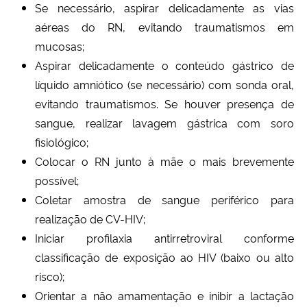
Se necessário, aspirar delicadamente as vias
aéreas do RN, evitando traumatismos em
Secretaria-Geral
mucosas;
Aspirar delicadamente o conteúdo gástrico de
Secretaria de Governo
líquido amniótico (se necessário) com sonda oral,
evitando traumatismos. Se houver presença de
Gabinete de Segurança Institucional
sangue, realizar lavagem gástrica com soro
fisiológico;
Advocacia-Geral da União
Colocar o RN junto à mãe o mais brevemente
Banco Central do Brasil
possível;
Coletar amostra de sangue periférico para
Planalto
realização de CV-HIV;
Iniciar profilaxia antirretroviral conforme
classificação de exposição ao HIV (baixo ou alto
risco);
Orientar a não amamentação e inibir a lactação