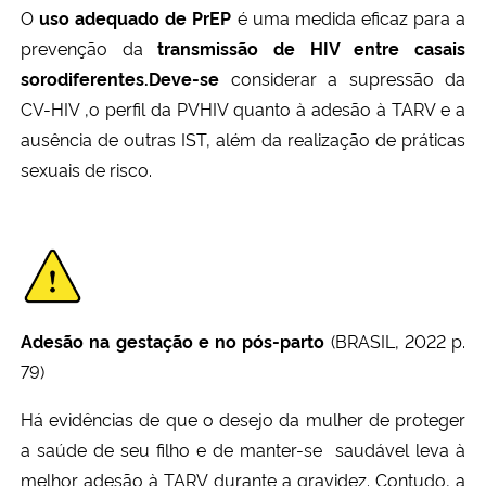
O
uso adequado de PrEP
é uma medida eficaz para a
prevenção da
transmissão de HIV entre casais
Secretaria-Geral
sorodiferentes.Deve-se
considerar a supressão da
CV-HIV ,o perfil da PVHIV quanto à adesão à TARV e a
Secretaria de Governo
ausência de outras IST, além da realização de práticas
Gabinete de Segurança Institucional
sexuais de risco.
Advocacia-Geral da União
Banco Central do Brasil
Planalto
Adesão na gestação e no pós-parto
(BRASIL, 2022 p.
79)
Há evidências de que o desejo da mulher de proteger
a saúde de seu filho e de manter-se saudável leva à
melhor adesão à TARV durante a gravidez. Contudo, a