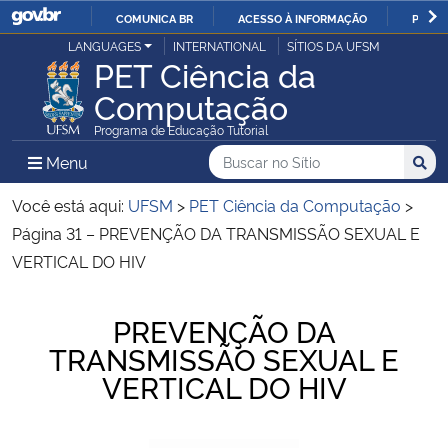
COMUNICA BR
ACESSO À INFORMAÇÃO
PARTI
Casa Civil
LANGUAGES
INTERNATIONAL
SÍTIOS DA UFSM
IR
PET Ciência da
PARA
Computação
Ministério da Justiça e Segurança Pública
O
Programa de Educação Tutorial
CONTEÚDO
Ministério da Defesa
Buscar no no Sítio
Busca
Busca:
Menu Principal do Sítio
Menu
Busc
Ministério das Relações Exteriores
Você está aqui:
UFSM
>
PET Ciência da Computação
>
Página 31 – PREVENÇÃO DA TRANSMISSÃO SEXUAL E
Ministério da Economia
VERTICAL DO HIV
Ministério da Infraestrutura
Início do conteúdo
PREVENÇÃO DA
TRANSMISSÃO SEXUAL E
Ministério da Agricultura, Pecuária e Abastecimento
VERTICAL DO HIV
Ministério da Educação