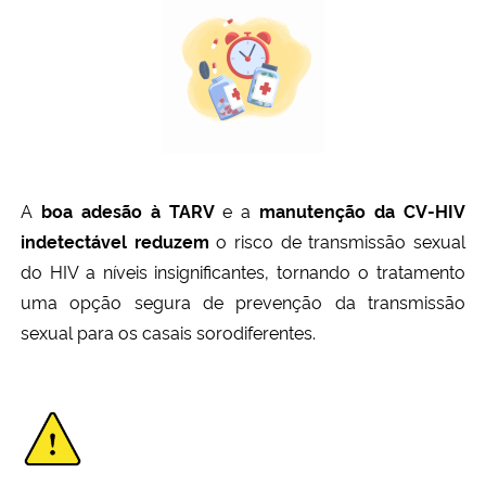
Ministério da Cidadania
Ministério da Saúde
Ministério de Minas e Energia
Ministério da Ciência, Tecnologia, Inovações e Comunicações
A
boa adesão à TARV
e a
manutenção da CV-HIV
indetectáve
l
reduzem
o risco de transmissão sexual
Ministério do Meio Ambiente
do HIV a níveis insignificantes, tornando o tratamento
uma opção segura de prevenção da transmissão
Ministério do Turismo
sexual para os casais sorodiferentes.
Ministério do Desenvolvimento Regional
Controladoria-Geral da União
Ministério da Mulher, da Família e dos Direitos Humanos