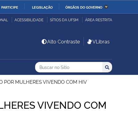
PARTICIPE
LEGISLAÇÃO
ÓRGÃOS DO GOVERNO
stério da Economia
Ministério da Infraestrutura
ONAL
ACESSIBILIDADE
SÍTIOS DA UFSM
ÁREA RESTRITA
stério de Minas e Energia
Ministério da Ciência,
Alto Contraste
VLibras
Tecnologia, Inovações e
Comunicações
Buscar no no Sítio
Busca
Busca:
Buscar
stério da Mulher, da
Secretaria-Geral
lia e dos Direitos
O POR MULHERES VIVENDO COM HIV
anos
HERES VIVENDO COM
alto