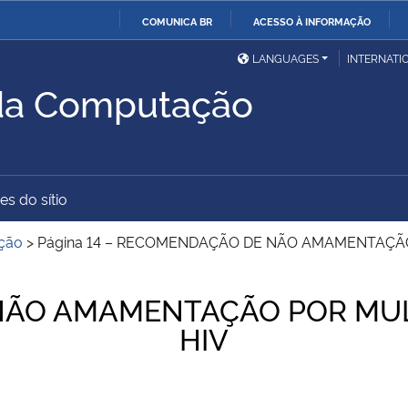
COMUNICA BR
ACESSO À INFORMAÇÃO
Ministério da Defesa
Ministério das Relações
Mini
IR
LANGUAGES
INTERNATI
Exteriores
PARA
 da Computação
O
Ministério da Cidadania
Ministério da Saúde
Mini
CONTEÚDO
es do sítio
Ministério do
Controladoria-Geral da
Mini
Desenvolvimento Regional
União
Famí
ção
>
Página 14 – RECOMENDAÇÃO DE NÃO AMAMENTAÇÃ
Hum
NÃO AMAMENTAÇÃO POR MUL
Advocacia-Geral da União
Banco Central do Brasil
Plan
HIV