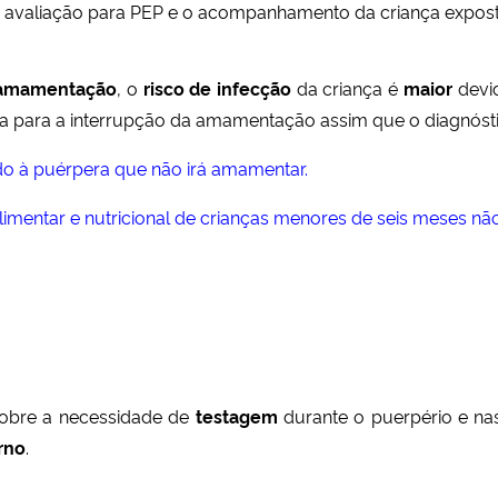
a avaliação para PEP e o acompanhamento da criança expost
 amamentação
, o
risco de infecção
da criança é
maior
devi
a para a interrupção da amamentação assim que o diagnóstic
o à puérpera que não irá amamentar.
imentar e nutricional de crianças menores de seis meses nã
obre a necessidade de
testagem
durante o puerpério e nas
rno
.