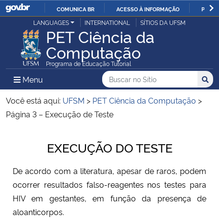
COMUNICA BR
ACESSO À INFORMAÇÃO
PARTI
Casa Civil
LANGUAGES
INTERNATIONAL
SÍTIOS DA UFSM
IR
PET Ciência da
PARA
Computação
Ministério da Justiça e Segurança Pública
O
Programa de Educação Tutorial
CONTEÚDO
Ministério da Defesa
Buscar no no Sítio
Busca
Busca:
Menu Principal do Sítio
Menu
Busc
Ministério das Relações Exteriores
Você está aqui:
UFSM
>
PET Ciência da Computação
>
Página 3 – Execução de Teste
Ministério da Economia
Início do conteúdo
EXECUÇÃO DO TESTE
Ministério da Infraestrutura
De acordo com a literatura, apesar de raros, podem
Ministério da Agricultura, Pecuária e Abastecimento
ocorrer resultados falso-reagentes nos testes para
HIV em gestantes, em função da presença de
Ministério da Educação
aloanticorpos.