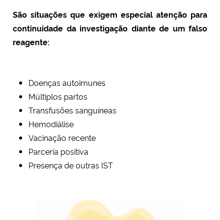
Ministério da Cidadania
São situações que exigem especial atenção para
continuidade da investigação diante de um falso
Ministério da Saúde
reagente:
Ministério de Minas e Energia
Doenças autoimunes
Ministério da Ciência, Tecnologia, Inovações e Comunicações
Múltiplos partos
Transfusões sanguíneas
Ministério do Meio Ambiente
Hemodiálise
Vacinação recente
Ministério do Turismo
Parceria positiva
Presença de outras IST
Ministério do Desenvolvimento Regional
Controladoria-Geral da União
Ministério da Mulher, da Família e dos Direitos Humanos