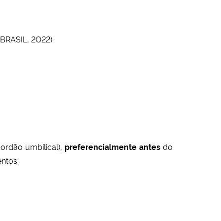
BRASIL, 2O22).
cordão umbilical),
preferencialmente antes
do
entos.