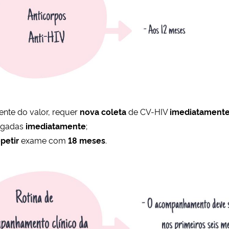
nte do valor, requer
nova coleta
de CV-HIV
imediatament
tigadas
imediatamente
;
epetir
exame com
18 meses
.