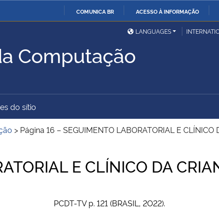
COMUNICA BR
ACESSO À INFORMAÇÃO
Ministério da Defesa
Ministério das Relações
Mini
IR
LANGUAGES
INTERNATI
Exteriores
PARA
 da Computação
O
Ministério da Cidadania
Ministério da Saúde
Mini
CONTEÚDO
es do sítio
Ministério do
Controladoria-Geral da
Mini
Desenvolvimento Regional
União
Famí
ção
>
Página 16 – SEGUIMENTO LABORATORIAL E CLÍNICO
Hum
TORIAL E CLÍNICO DA CRIA
Advocacia-Geral da União
Banco Central do Brasil
Plan
PCDT-TV p. 121 (BRASIL, 2O22).