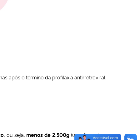
após o término da profilaxia antirretroviral.
so
, ou seja,
menos de 2.500g
(um alto volume