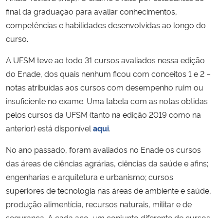
final da graduação para avaliar conhecimentos,
Secretaria-Geral
competências e habilidades desenvolvidas ao longo do
curso.
Secretaria de Governo
A UFSM teve ao todo 31 cursos avaliados nessa edição
do Enade, dos quais nenhum ficou com conceitos 1 e 2 –
Gabinete de Segurança Institucional
notas atribuídas aos cursos com desempenho ruim ou
insuficiente no exame. Uma tabela com as notas obtidas
Advocacia-Geral da União
pelos cursos da UFSM (tanto na edição 2019 como na
Banco Central do Brasil
anterior) está disponível
aqui
.
No ano passado, foram avaliados no Enade os cursos
Planalto
das áreas de ciências agrárias, ciências da saúde e afins;
engenharias e arquitetura e urbanismo; cursos
superiores de tecnologia nas áreas de ambiente e saúde,
produção alimentícia, recursos naturais, militar e de
segurança. A cada ano, um conjunto diferente de cursos