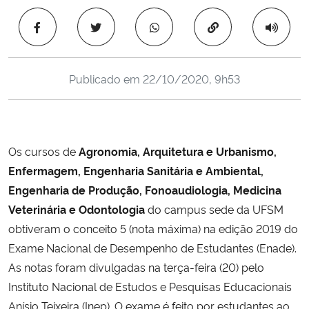
Ministério da Cidadania
Copiar para área 
Ministério da Saúde
Publicado em
22/10/2020, 9h53
Ministério de Minas e Energia
Ministério da Ciência, Tecnologia, Inovações e Comunicações
Os cursos de
Agronomia, Arquitetura e Urbanismo,
Ministério do Meio Ambiente
Enfermagem, Engenharia Sanitária e Ambiental,
Engenharia de Produção, Fonoaudiologia, Medicina
Ministério do Turismo
Veterinária e Odontologia
do campus sede da UFSM
obtiveram o conceito 5 (nota máxima) na edição 2019 do
Ministério do Desenvolvimento Regional
Exame Nacional de Desempenho de Estudantes (Enade).
As notas foram divulgadas na terça-feira (20) pelo
Controladoria-Geral da União
Instituto Nacional de Estudos e Pesquisas Educacionais
Anísio Teixeira (Inep). O exame é feito por estudantes ao
Ministério da Mulher, da Família e dos Direitos Humanos