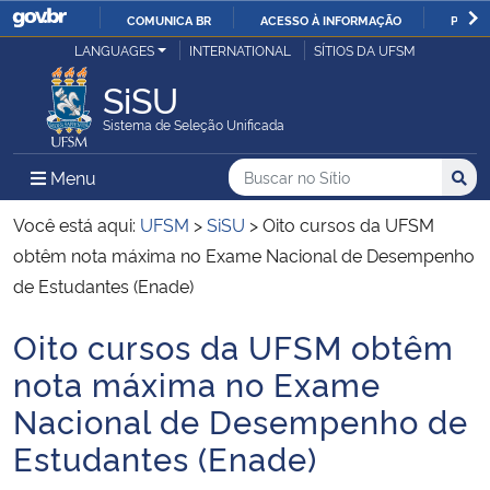
COMUNICA BR
ACESSO À INFORMAÇÃO
PARTI
Casa Civil
LANGUAGES
INTERNATIONAL
SÍTIOS DA UFSM
IR
PARA
SiSU
Ministério da Justiça e Segurança Pública
O
Sistema de Seleção Unificada
CONTEÚDO
Ministério da Defesa
Buscar no no Sítio
Busca
Busca:
Menu Principal do Sítio
Menu
Busc
Ministério das Relações Exteriores
Você está aqui:
UFSM
>
SiSU
>
Oito cursos da UFSM
obtêm nota máxima no Exame Nacional de Desempenho
Ministério da Economia
de Estudantes (Enade)
Oito cursos da UFSM obtêm
Ministério da Infraestrutura
Início do conteúdo
nota máxima no Exame
Ministério da Agricultura, Pecuária e Abastecimento
Nacional de Desempenho de
Estudantes (Enade)
Ministério da Educação