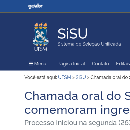
Casa Civil
Ministério da Justiça e
Segurança Pública
SiSU
Ministério da Agricultura,
Ministério da Educação
Sistema de Seleção Unificada
Pecuária e Abastecimento
Menu Principal do Sítio
Menu
Página Inicial
Contato
Editais
Ministério do Meio Ambiente
Ministério do Turismo
Você está aqui:
UFSM
>
SiSU
>
Chamada oral do 
Chamada oral do 
Início do conteúdo
Secretaria de Governo
Gabinete de Segurança
comemoram ingres
Institucional
Processo iniciou na segunda (26)