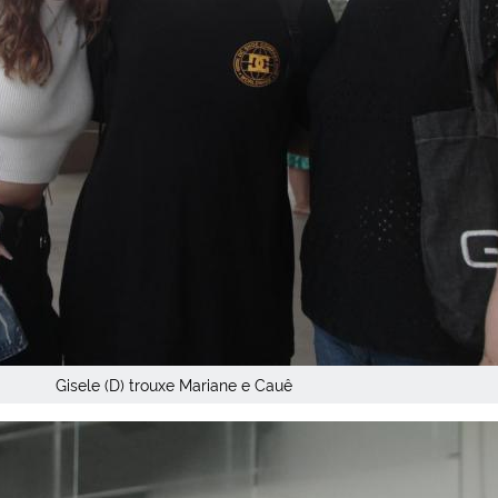
Gisele (D) trouxe Mariane e Cauê