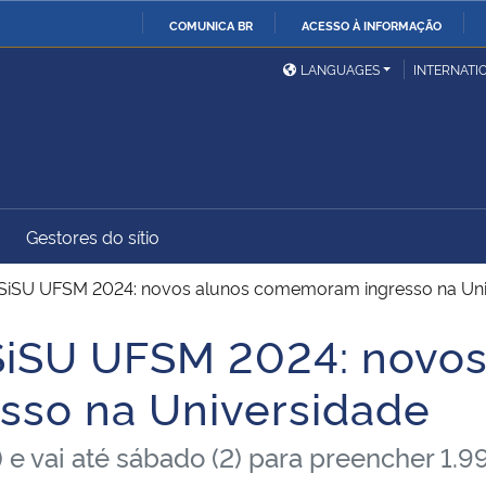
COMUNICA BR
ACESSO À INFORMAÇÃO
Ministério da Defesa
Ministério das Relações
Mini
IR
LANGUAGES
INTERNATI
Exteriores
PARA
O
Ministério da Cidadania
Ministério da Saúde
Mini
CONTEÚDO
Gestores do sítio
Ministério do
Controladoria-Geral da
Mini
Desenvolvimento Regional
União
Famí
SiSU UFSM 2024: novos alunos comemoram ingresso na Uni
Hum
SiSU UFSM 2024: novos
Advocacia-Geral da União
Banco Central do Brasil
Plan
so na Universidade
 e vai até sábado (2) para preencher 1.