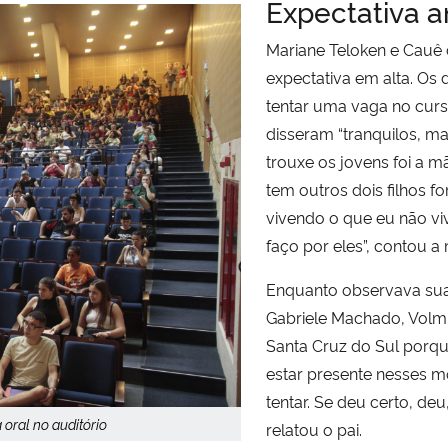
Expectativa 
Mariane Teloken e Cauê
expectativa em alta. Os
tentar uma vaga no curs
disseram “tranquilos, m
trouxe os jovens foi a mã
tem outros dois filhos f
vivendo o que eu não viv
faço por eles”, contou a
Enquanto observava sua f
Gabriele Machado, Volm
Santa Cruz do Sul porque
estar presente nesses 
tentar. Se deu certo, deu
ral no auditório
relatou o pai.