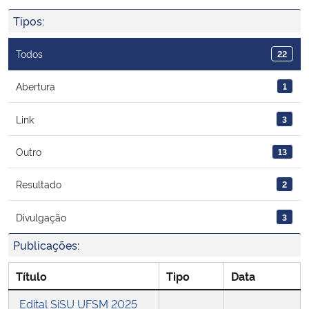
Ministério da Cidadania
Tipos:
Ministério da Saúde
Todos
22
Ministério de Minas e Energia
Abertura
1
Link
3
Ministério da Ciência, Tecnologia, Inovações e Comunicações
Outro
13
Ministério do Meio Ambiente
Resultado
2
Ministério do Turismo
Divulgação
3
Ministério do Desenvolvimento Regional
Publicações:
Controladoria-Geral da União
Título
Tipo
Data
Edital SiSU UFSM 2025
Ministério da Mulher, da Família e dos Direitos Humanos