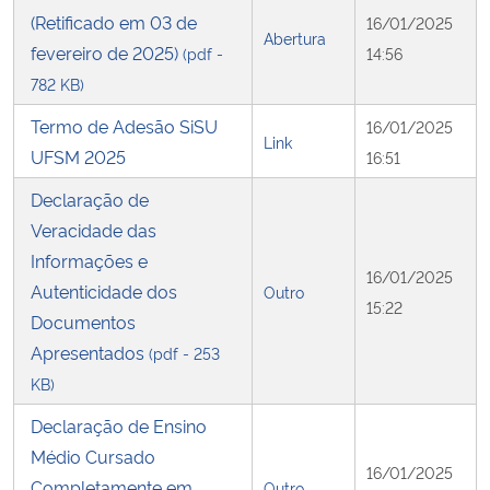
(Retificado em 03 de
16/01/2025
Abertura
fevereiro de 2025)
Secretaria-Geral
(pdf -
14:56
782 KB)
Secretaria de Governo
Termo de Adesão SiSU
16/01/2025
Link
UFSM 2025
16:51
Gabinete de Segurança Institucional
Declaração de
Advocacia-Geral da União
Veracidade das
Informações e
16/01/2025
Banco Central do Brasil
Autenticidade dos
Outro
15:22
Documentos
Planalto
Apresentados
(pdf - 253
KB)
Declaração de Ensino
Médio Cursado
16/01/2025
Completamente em
Outro