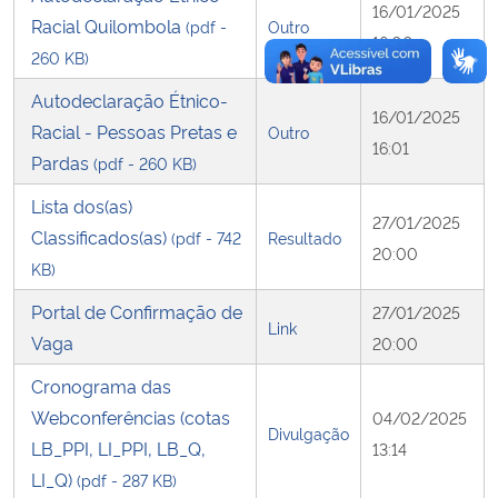
16/01/2025
Racial Quilombola
(pdf -
Outro
16:00
260 KB)
Autodeclaração Étnico-
16/01/2025
Racial - Pessoas Pretas e
Outro
16:01
Pardas
(pdf - 260 KB)
Lista dos(as)
27/01/2025
Classificados(as)
(pdf - 742
Resultado
20:00
KB)
Portal de Confirmação de
27/01/2025
Link
Vaga
20:00
Cronograma das
Webconferências (cotas
04/02/2025
Divulgação
LB_PPI, LI_PPI, LB_Q,
13:14
LI_Q)
(pdf - 287 KB)