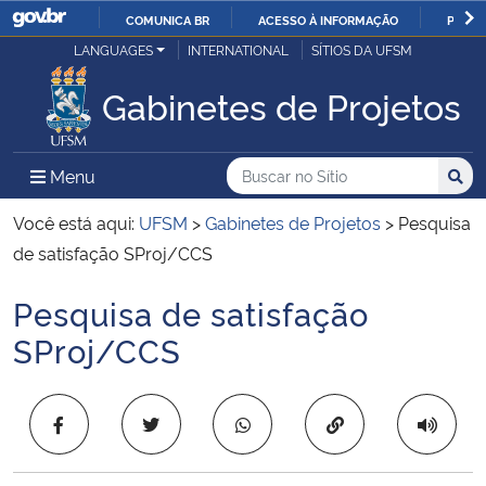
COMUNICA BR
ACESSO À INFORMAÇÃO
PARTI
Casa Civil
LANGUAGES
INTERNATIONAL
SÍTIOS DA UFSM
IR
PARA
Gabinetes de Projetos
Ministério da Justiça e Segurança Pública
O
CONTEÚDO
Ministério da Defesa
Buscar no no Sítio
Busca
Busca:
Menu Principal do Sítio
Menu
Busc
Ministério das Relações Exteriores
Você está aqui:
UFSM
>
Gabinetes de Projetos
>
Pesquisa
de satisfação SProj/CCS
Ministério da Economia
Pesquisa de satisfação
Início do conteúdo
Ministério da Infraestrutura
SProj/CCS
Ministério da Agricultura, Pecuária e Abastecimento
Copiar para área 
Ministério da Educação