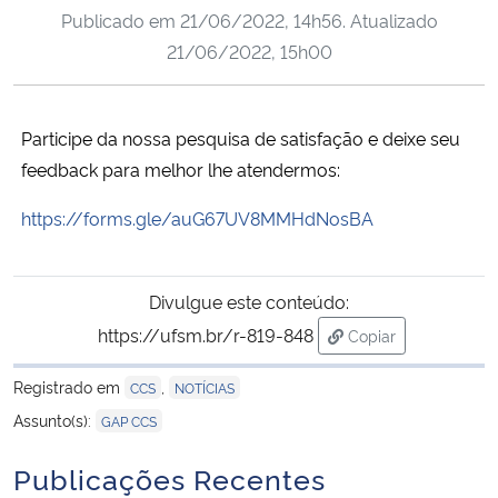
Publicado em
21/06/2022, 14h56
. Atualizado
Ministério da Cidadania
21/06/2022, 15h00
Ministério da Saúde
Participe da nossa pesquisa de satisfação e deixe seu
Ministério de Minas e Energia
feedback para melhor lhe atendermos:
Ministério da Ciência, Tecnologia, Inovações e Comunicações
https://forms.gle/auG67UV8MMHdNosBA
Ministério do Meio Ambiente
Divulgue este conteúdo:
Ministério do Turismo
https://ufsm.br/r-819-848
Copiar
para área de trans
Ministério do Desenvolvimento Regional
Registrado em
,
CCS
NOTÍCIAS
Assunto(s):
GAP CCS
Controladoria-Geral da União
Publicações Recentes
Ministério da Mulher, da Família e dos Direitos Humanos