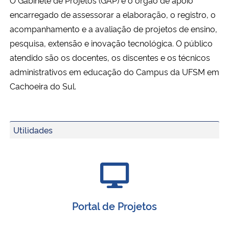
Ministério da Cidadania
encarregado de assessorar a elaboração, o registro, o
acompanhamento e a avaliação de projetos de ensino,
Ministério da Saúde
pesquisa, extensão e inovação tecnológica. O público
atendido são os docentes, os discentes e os técnicos
Ministério de Minas e Energia
administrativos em educação do Campus da UFSM em
Cachoeira do Sul.
Ministério da Ciência, Tecnologia, Inovações e Comunicações
Ministério do Meio Ambiente
Utilidades
Ministério do Turismo
Ministério do Desenvolvimento Regional
Controladoria-Geral da União
Portal de Projetos
Ministério da Mulher, da Família e dos Direitos Humanos