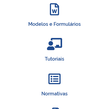
Secretaria-Geral
Modelos e Formulários
Secretaria de Governo
Gabinete de Segurança Institucional
Advocacia-Geral da União
Tutoriais
Banco Central do Brasil
Planalto
Normativas