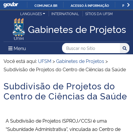
COMUNICA BR
ACESSO À INFORMAÇÃO
PARTI
Casa Civil
LANGUAGES
INTERNATIONAL
SÍTIOS DA UFSM
IR
PARA
Gabinetes de Projetos
Ministério da Justiça e Segurança Pública
O
CONTEÚDO
Ministério da Defesa
Buscar no no Sítio
Busca
Busca:
Menu Principal do Sítio
Menu
Busc
Ministério das Relações Exteriores
Você está aqui:
UFSM
>
Gabinetes de Projetos
>
Subdivisão de Projetos do Centro de Ciências da Saúde
Ministério da Economia
Subdivisão de Projetos do
Início do conteúdo
Ministério da Infraestrutura
Centro de Ciências da Saúde
Ministério da Agricultura, Pecuária e Abastecimento
A Subdivisão de Projetos (SPROJ/CCS) é uma
Ministério da Educação
“Subunidade Administrativa”, vinculada ao Centro de