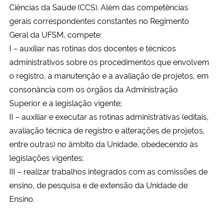
Ciências da Saúde (CCS). Além das competências
Ministério da Cidadania
gerais correspondentes constantes no Regimento
Geral da UFSM, compete:
Ministério da Saúde
I – auxiliar nas rotinas dos docentes e técnicos
Ministério de Minas e Energia
administrativos sobre os procedimentos que envolvem
o registro, a manutenção e a avaliação de projetos, em
Ministério da Ciência, Tecnologia, Inovações e Comunicações
consonância com os órgãos da Administração
Superior e a legislação vigente;
Ministério do Meio Ambiente
II – auxiliar e executar as rotinas administrativas (editais,
avaliação técnica de registro e alterações de projetos,
Ministério do Turismo
entre outras) no âmbito da Unidade, obedecendo às
legislações vigentes;
Ministério do Desenvolvimento Regional
III – realizar trabalhos integrados com as comissões de
ensino, de pesquisa e de extensão da Unidade de
Controladoria-Geral da União
Ensino.
Ministério da Mulher, da Família e dos Direitos Humanos