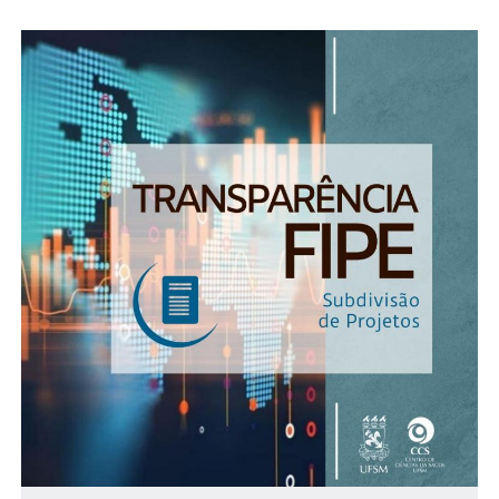
Secretaria-Geral
Secretaria de Governo
Gabinete de Segurança Institucional
Advocacia-Geral da União
Banco Central do Brasil
Planalto