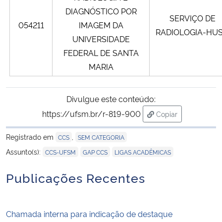
DIAGNÓSTICO POR
SERVIÇO DE
054211
IMAGEM DA
RADIOLOGIA-HU
UNIVERSIDADE
FEDERAL DE SANTA
MARIA
Divulgue este conteúdo:
https://ufsm.br/r-819-900
Copiar
para área de trans
Registrado em
,
CCS
SEM CATEGORIA
,
,
Assunto(s):
CCS-UFSM
GAP CCS
LIGAS ACADÊMICAS
Publicações Recentes
Chamada interna para indicação de destaque