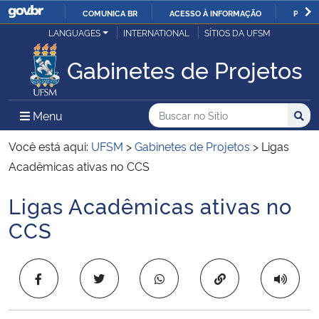
COMUNICA BR
ACESSO À INFORMAÇÃO
PARTI
Casa Civil
LANGUAGES
INTERNATIONAL
SÍTIOS DA UFSM
IR
PARA
Gabinetes de Projetos
Ministério da Justiça e Segurança Pública
O
CONTEÚDO
Ministério da Defesa
Buscar no no Sítio
Busca
Busca:
Menu Principal do Sítio
Menu
Busc
Ministério das Relações Exteriores
Você está aqui:
UFSM
>
Gabinetes de Projetos
>
Ligas
Acadêmicas ativas no CCS
Ministério da Economia
Ligas Acadêmicas ativas no
Início do conteúdo
Ministério da Infraestrutura
CCS
Ministério da Agricultura, Pecuária e Abastecimento
Copiar para área 
Ministério da Educação