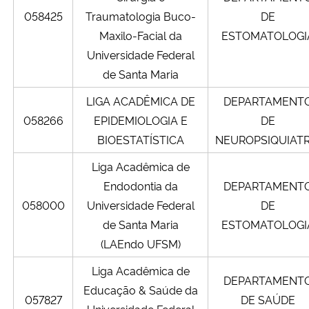
058425
Traumatologia Buco-
DE
Maxilo-Facial da
ESTOMATOLOGI
Universidade Federal
de Santa Maria
LIGA ACADÊMICA DE
DEPARTAMENT
058266
EPIDEMIOLOGIA E
DE
BIOESTATÍSTICA
NEUROPSIQUIATR
Liga Acadêmica de
Endodontia da
DEPARTAMENT
058000
Universidade Federal
DE
de Santa Maria
ESTOMATOLOGI
(LAEndo UFSM)
Liga Acadêmica de
DEPARTAMENT
Educação & Saúde da
057827
DE SAÚDE
Universidade Federal