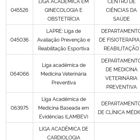
LIGA ACADÊMICA EM
CENTRO DE
045526
GINECOLOGIA E
CIÊNCIAS DA
OBSTETRÍCIA
SAÚDE
LAPRE: Liga de
DEPARTAMENT
045036
Avaliação Prevenção e
DE FISIOTERAPIA
Reabilitação Esportiva
REABILITAÇÃO
DEPARTAMENT
Liga acadêmica de
DE MEDICINA
064066
Medicina Veterinária
VETERINÁRIA
Preventiva
PREVENTIVA
Liga Acadêmica de
DEPARTAMENT
063975
Medicina Baseada em
DE CLÍNICA MÉDI
Evidências (LAMBEV)
LIGA ACADÊMICA DE
CARDIOLOGIA