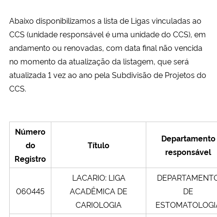
Abaixo disponibilizamos a lista de Ligas vinculadas ao
Secretaria-Geral
CCS (unidade responsável é uma unidade do CCS), em
andamento ou renovadas, com data final não vencida
Secretaria de Governo
no momento da atualização da listagem, que será
atualizada 1 vez ao ano pela Subdivisão de Projetos do
Gabinete de Segurança Institucional
CCS.
Advocacia-Geral da União
Banco Central do Brasil
Número
Departamento
do
Título
responsável
Planalto
Registro
LACARIO: LIGA
DEPARTAMENT
060445
ACADÊMICA DE
DE
CARIOLOGIA
ESTOMATOLOGI