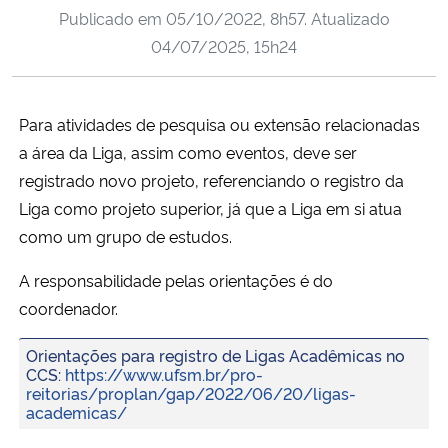
Publicado em
05/10/2022, 8h57
. Atualizado
Ministério da Cidadania
04/07/2025, 15h24
Ministério da Saúde
Para atividades de pesquisa ou extensão relacionadas
Ministério de Minas e Energia
a área da Liga, assim como eventos, deve ser
Ministério da Ciência, Tecnologia, Inovações e Comunicações
registrado novo projeto, referenciando o registro da
Liga como projeto superior, já que a Liga em si atua
Ministério do Meio Ambiente
como um grupo de estudos.
A responsabilidade pelas orientações é do
Ministério do Turismo
coordenador.
Ministério do Desenvolvimento Regional
Orientações para registro de Ligas Acadêmicas no
CCS:
https://www.ufsm.br/pro-
Controladoria-Geral da União
reitorias/proplan/gap/2022/06/20/ligas-
academicas/
Ministério da Mulher, da Família e dos Direitos Humanos