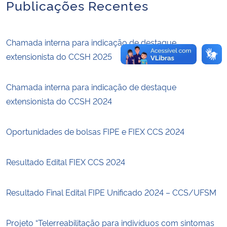
Publicações Recentes
Secretaria-Geral
Chamada interna para indicação de destaque
Secretaria de Governo
extensionista do CCSH 2025
Gabinete de Segurança Institucional
Chamada interna para indicação de destaque
extensionista do CCSH 2024
Advocacia-Geral da União
Oportunidades de bolsas FIPE e FIEX CCS 2024
Banco Central do Brasil
Planalto
Resultado Edital FIEX CCS 2024
Resultado Final Edital FIPE Unificado 2024 – CCS/UFSM
Projeto “Telerreabilitação para indivíduos com sintomas