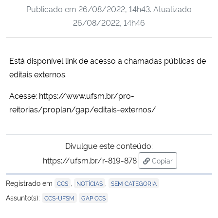
Publicado em
26/08/2022, 14h43
. Atualizado
Ministério da Cidadania
26/08/2022, 14h46
Ministério da Saúde
Está disponível link de acesso a chamadas públicas de
Ministério de Minas e Energia
editais externos.
Ministério da Ciência, Tecnologia, Inovações e Comunicações
Acesse: https://www.ufsm.br/pro-
reitorias/proplan/gap/editais-externos/
Ministério do Meio Ambiente
Ministério do Turismo
Divulgue este conteúdo:
https://ufsm.br/r-819-878
Copiar
Ministério do Desenvolvimento Regional
para área de trans
Registrado em
,
,
CCS
NOTÍCIAS
SEM CATEGORIA
Controladoria-Geral da União
,
Assunto(s):
CCS-UFSM
GAP CCS
Ministério da Mulher, da Família e dos Direitos Humanos