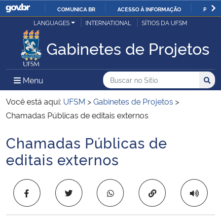
COMUNICA BR
ACESSO À INFORMAÇÃO
PARTI
Casa Civil
LANGUAGES
INTERNATIONAL
SÍTIOS DA UFSM
IR
PARA
Gabinetes de Projetos
Ministério da Justiça e Segurança Pública
O
CONTEÚDO
Ministério da Defesa
Buscar no no Sítio
Busca
Busca:
Menu Principal do Sítio
Menu
Busc
Ministério das Relações Exteriores
Você está aqui:
UFSM
>
Gabinetes de Projetos
>
Chamadas Públicas de editais externos
Ministério da Economia
Chamadas Públicas de
Início do conteúdo
Ministério da Infraestrutura
editais externos
Ministério da Agricultura, Pecuária e Abastecimento
Copiar para área 
Ministério da Educação