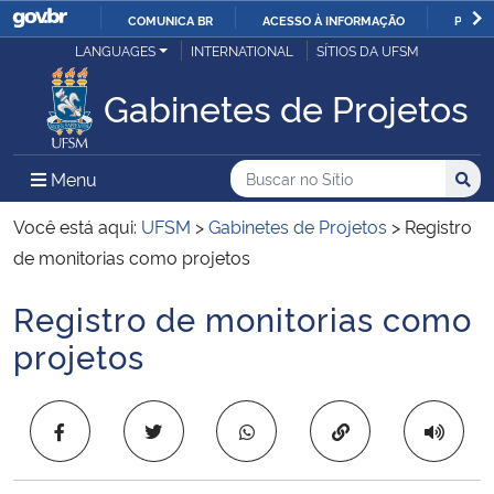
COMUNICA BR
ACESSO À INFORMAÇÃO
PARTI
Casa Civil
LANGUAGES
INTERNATIONAL
SÍTIOS DA UFSM
IR
PARA
Gabinetes de Projetos
Ministério da Justiça e Segurança Pública
O
CONTEÚDO
Ministério da Defesa
Buscar no no Sítio
Busca
Busca:
Menu Principal do Sítio
Menu
Busc
Ministério das Relações Exteriores
Você está aqui:
UFSM
>
Gabinetes de Projetos
>
Registro
de monitorias como projetos
Ministério da Economia
Registro de monitorias como
Início do conteúdo
Ministério da Infraestrutura
projetos
Ministério da Agricultura, Pecuária e Abastecimento
Copiar para área 
Ministério da Educação