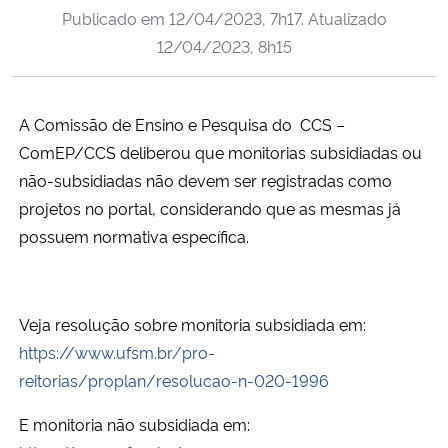
Publicado em
12/04/2023, 7h17
. Atualizado
Ministério da Cidadania
12/04/2023, 8h15
Ministério da Saúde
A Comissão de Ensino e Pesquisa do CCS –
Ministério de Minas e Energia
ComEP/CCS deliberou que monitorias subsidiadas ou
Ministério da Ciência, Tecnologia, Inovações e Comunicações
não-subsidiadas não devem ser registradas como
projetos no portal, considerando que as mesmas já
Ministério do Meio Ambiente
possuem normativa específica.
Ministério do Turismo
Veja resolução sobre monitoria subsidiada em:
Ministério do Desenvolvimento Regional
https://www.ufsm.br/pro-
reitorias/proplan/resolucao-n-020-1996
Controladoria-Geral da União
E monitoria não subsidiada em:
Ministério da Mulher, da Família e dos Direitos Humanos