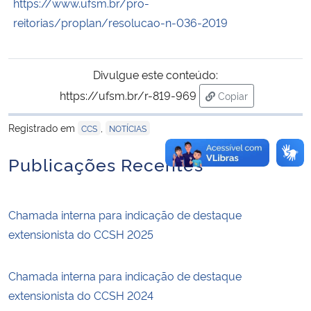
https://www.ufsm.br/pro-
reitorias/proplan/resolucao-n-036-2019
Secretaria-Geral
Secretaria de Governo
Divulgue este conteúdo:
https://ufsm.br/r-819-969
Copiar
Gabinete de Segurança Institucional
para área de trans
Registrado em
,
CCS
NOTÍCIAS
Advocacia-Geral da União
Publicações Recentes
Banco Central do Brasil
Chamada interna para indicação de destaque
Planalto
extensionista do CCSH 2025
Chamada interna para indicação de destaque
extensionista do CCSH 2024