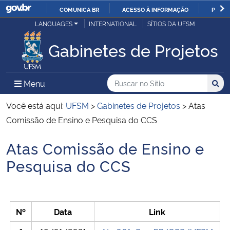
COMUNICA BR
ACESSO À INFORMAÇÃO
PARTI
Casa Civil
LANGUAGES
INTERNATIONAL
SÍTIOS DA UFSM
IR
PARA
Gabinetes de Projetos
Ministério da Justiça e Segurança Pública
O
CONTEÚDO
Ministério da Defesa
Buscar no no Sítio
Busca
Busca:
Menu Principal do Sítio
Menu
Busc
Ministério das Relações Exteriores
Você está aqui:
UFSM
>
Gabinetes de Projetos
>
Atas
Comissão de Ensino e Pesquisa do CCS
Ministério da Economia
Atas Comissão de Ensino e
Início do conteúdo
Ministério da Infraestrutura
Pesquisa do CCS
Ministério da Agricultura, Pecuária e Abastecimento
Nº
Data
Link
Ministério da Educação