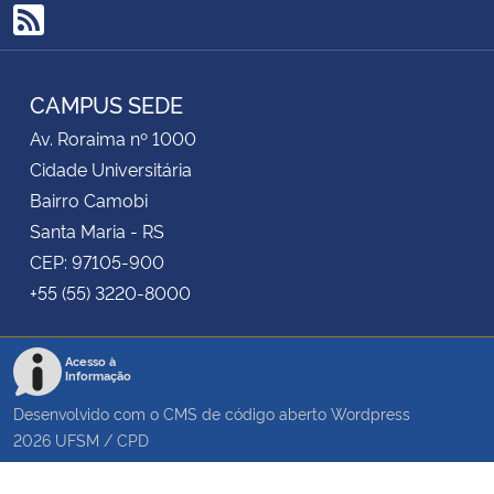
RSS
CAMPUS SEDE
Av. Roraima nº 1000
Cidade Universitária
Bairro Camobi
Santa Maria - RS
CEP: 97105-900
+55 (55) 3220-8000
Acesso à
Informação
Desenvolvido com o CMS de código aberto
Wordpress
2026
UFSM
/
CPD