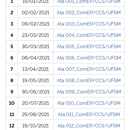
1
19/01/2021
Ata 001_ComEP/CCS/UFSM
Ministério da Cidadania
2
02/02/2021
Ata 002_ComEP/CCS/UFSM
Ministério da Saúde
3
09/02/2021
Ata 003_ComEP/CCS/UFSM
4
23/03/2021
Ata 004_ComEP/CCS/UFSM
Ministério de Minas e Energia
5
30/03/2021
Ata 005_ComEP/CCS/UFSM
Ministério da Ciência, Tecnologia, Inovações e Comunicações
6
06/04/2021
Ata 006_ComEP/CCS/UFSM
Ministério do Meio Ambiente
7
13/04/2021
Ata 007_ComEP/CCS/UFSM
8
19/05/2021
Ata 008_ComEP/CCS/UFSM
Ministério do Turismo
9
30/06/2021
Ata 009_ComEP/CCS/UFSM
Ministério do Desenvolvimento Regional
10
20/07/2021
Ata 010_ComEP/CCS/UFSM
Controladoria-Geral da União
11
25/08/2021
Ata 011_ComEP/CCS/UFSM
12
19/10/2021
Ata 012_ComEP/CCS/UFSM
Ministério da Mulher, da Família e dos Direitos Humanos