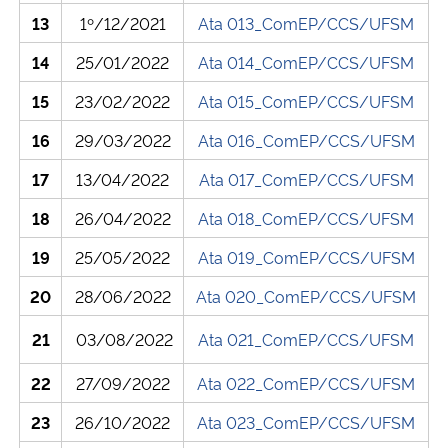
13
1º/12/2021
Ata 013_ComEP/CCS/UFSM
Secretaria-Geral
14
25/01/2022
Ata 014_ComEP/CCS/UFSM
15
23/02/2022
Ata 015_ComEP/CCS/UFSM
Secretaria de Governo
16
29/03/2022
Ata 016_ComEP/CCS/UFSM
Gabinete de Segurança Institucional
17
13/04/2022
Ata 017_ComEP/CCS/UFSM
Advocacia-Geral da União
18
26/04/2022
Ata 018_ComEP/CCS/UFSM
19
25/05/2022
Ata 019_ComEP/CCS/UFSM
Banco Central do Brasil
20
28/06/2022
Ata 020_ComEP/CCS/UFSM
Planalto
21
03/08/2022
Ata 021_ComEP/CCS/UFSM
22
27/09/2022
Ata 022_ComEP/CCS/UFSM
23
26/10/2022
Ata 023_ComEP/CCS/UFSM