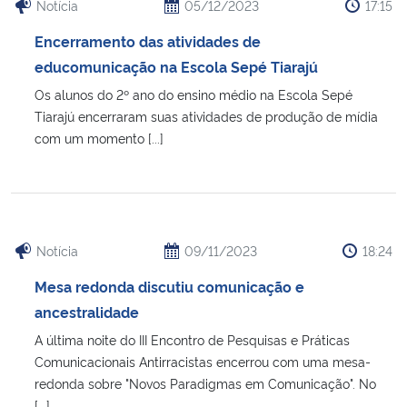
Notícia
05/12/2023
17:15
Encerramento das atividades de
Secretaria-Geral
educomunicação na Escola Sepé Tiarajú
Secretaria de Governo
Os alunos do 2º ano do ensino médio na Escola Sepé
Tiarajú encerraram suas atividades de produção de mídia
com um momento [...]
Gabinete de Segurança Institucional
Advocacia-Geral da União
Banco Central do Brasil
Notícia
09/11/2023
18:24
Planalto
Mesa redonda discutiu comunicação e
ancestralidade
A última noite do III Encontro de Pesquisas e Práticas
Comunicacionais Antirracistas encerrou com uma mesa-
redonda sobre "Novos Paradigmas em Comunicação". No
[...]