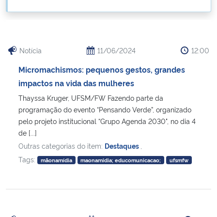
Ministério da Cidadania
Ministério da Saúde
Notícia
11/06/2024
12:00
Ministério de Minas e Energia
Micromachismos: pequenos gestos, grandes
impactos na vida das mulheres
Ministério da Ciência, Tecnologia, Inovações e Comunicações
Thayssa Kruger, UFSM/FW Fazendo parte da
programação do evento “Pensando Verde”, organizado
Ministério do Meio Ambiente
pelo projeto institucional “Grupo Agenda 2030", no dia 4
de [...]
Ministério do Turismo
Outras categorias do item:
Destaques
,
Tags:
mãonamídia
maonamidia; educomunicacao;
ufsmfw
Ministério do Desenvolvimento Regional
Controladoria-Geral da União
Ministério da Mulher, da Família e dos Direitos Humanos