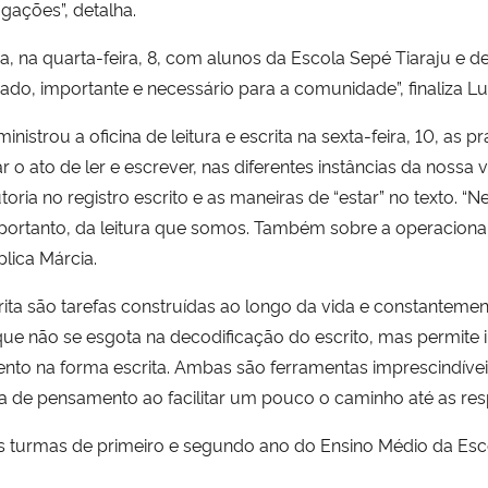
gações”, detalha.
, na quarta-feira, 8, com alunos da Escola Sepé Tiaraju e de
icado, importante e necessário para a comunidade”, finaliza 
strou a oficina de leitura e escrita na sexta-feira, 10, as prá
 o ato de ler e escrever, nas diferentes instâncias da nossa v
oria no registro escrito e as maneiras de “estar” no texto. “N
, portanto, da leitura que somos. Também sobre a operacion
lica Márcia.
rita são tarefas construídas ao longo da vida e constantement
 não se esgota na decodificação do escrito, mas permite inferi
amento na forma escrita. Ambas são ferramentas imprescindíve
de pensamento ao facilitar um pouco o caminho até as respo
s turmas de primeiro e segundo ano do Ensino Médio da Esco