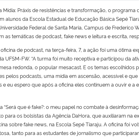
 Mídia: Práxis de resistências e transformação, o programa
om alunos da Escola Estadual de Educação Básica Sepé Tiara
 Universidade Federal de Santa Maria, Campus de Frederico 
 as temáticas de podcast, fake news e leitura e escrita, re
ficina de podcast, na terça-feira, 7, a ação foi uma ótima e
da UFSM-FW. “A turma foi muito receptiva e participou da at
esa redonda, o popular mesacast. E os temas escolhidos p
es pelos podcasts, uma mídia em ascensão, acessível e que 
 e eu espero que após a oficina eles continuem a ouvir e a e
na “Será que é fake?: o meu papel no combate à desinformaçã
to para os bolsistas da Agência DaHora, que auxiliaram na e
ina sobre fake news, na Escola Sepé Tiaraju. A oficina foi vo
osa, tanto para as estudantes de jornalismo que participara