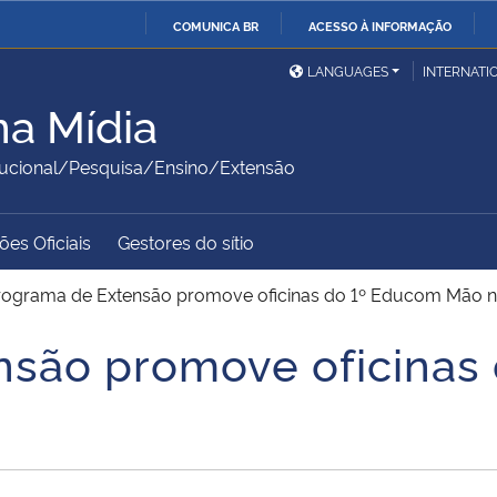
COMUNICA BR
ACESSO À INFORMAÇÃO
Ministério da Defesa
Ministério das Relações
Mini
IR
LANGUAGES
INTERNATI
Exteriores
PARA
na Mídia
O
Ministério da Cidadania
Ministério da Saúde
Mini
CONTEÚDO
itucional/Pesquisa/Ensino/Extensão
es Oficiais
Gestores do sítio
Ministério do
Controladoria-Geral da
Mini
Desenvolvimento Regional
União
Famí
rograma de Extensão promove oficinas do 1º Educom Mão n
Hum
nsão promove oficinas
Advocacia-Geral da União
Banco Central do Brasil
Plan