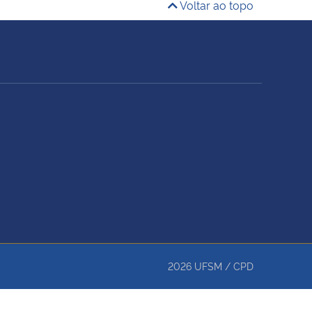
Voltar ao topo
2026
UFSM
/
CPD