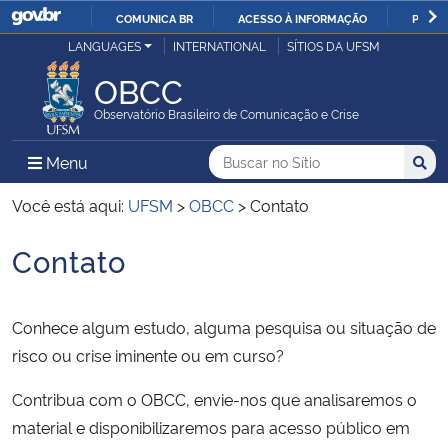
COMUNICA BR
ACESSO À INFORMAÇÃO
PARTI
Casa Civil
LANGUAGES
INTERNATIONAL
SÍTIOS DA UFSM
IR
PARA
OBCC
Ministério da Justiça e Segurança Pública
O
Observatório Brasileiro de Comunicação e Crise
CONTEÚDO
Ministério da Defesa
Buscar no no Sítio
Busca
Busca:
Menu Principal do Sítio
Menu
Busc
Ministério das Relações Exteriores
Você está aqui:
UFSM
>
OBCC
>
Contato
Contato
Ministério da Economia
Início do conteúdo
Ministério da Infraestrutura
Conhece algum estudo, alguma pesquisa ou situação de
risco ou crise iminente ou em curso?
Ministério da Agricultura, Pecuária e Abastecimento
Contribua com o OBCC, envie-nos que analisaremos o
Ministério da Educação
material e disponibilizaremos para acesso público em