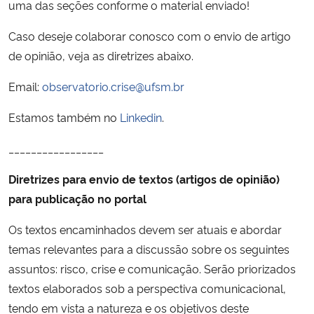
uma das seções conforme o material enviado!
Ministério da Cidadania
Caso deseje colaborar conosco com o envio de artigo
Ministério da Saúde
de opinião, veja as diretrizes abaixo.
Email:
observatorio.crise@ufsm.br
Ministério de Minas e Energia
Estamos também no
Linkedin
.
Ministério da Ciência, Tecnologia, Inovações e Comunicações
_________________
Ministério do Meio Ambiente
Diretrizes para envio de textos (artigos de opinião)
para publicação no portal
Ministério do Turismo
Os textos encaminhados devem ser atuais e abordar
Ministério do Desenvolvimento Regional
temas relevantes para a discussão sobre os seguintes
assuntos: risco, crise e comunicação. Serão priorizados
Controladoria-Geral da União
textos elaborados sob a perspectiva comunicacional,
tendo em vista a natureza e os objetivos deste
Ministério da Mulher, da Família e dos Direitos Humanos