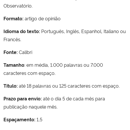
Observatório.
Secretaria-Geral
Formato:
artigo de opinião
Secretaria de Governo
Idioma do texto:
Português, Inglês, Espanhol, Italiano ou
Francês.
Gabinete de Segurança Institucional
Fonte:
Calibri
Advocacia-Geral da União
Tamanho
: em média, 1.000 palavras ou 7.000
caracteres com espaço.
Banco Central do Brasil
Título
:
até 18 palavras ou 125 caracteres com espaço.
Planalto
Prazo para envio:
até o dia 5 de cada mês para
publicação naquele mês.
Espaçamento:
1,5