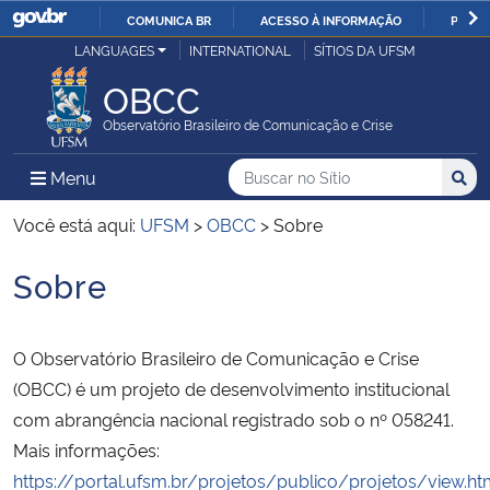
COMUNICA BR
ACESSO À INFORMAÇÃO
PARTI
Casa Civil
LANGUAGES
INTERNATIONAL
SÍTIOS DA UFSM
IR
PARA
OBCC
Ministério da Justiça e Segurança Pública
O
Observatório Brasileiro de Comunicação e Crise
CONTEÚDO
Ministério da Defesa
Buscar no no Sítio
Busca
Busca:
Menu Principal do Sítio
Menu
Busc
Ministério das Relações Exteriores
Você está aqui:
UFSM
>
OBCC
>
Sobre
Sobre
Ministério da Economia
Início do conteúdo
Ministério da Infraestrutura
O Observatório Brasileiro de Comunicação e Crise
(OBCC) é um projeto de desenvolvimento institucional
Ministério da Agricultura, Pecuária e Abastecimento
com abrangência nacional registrado sob o nº 058241.
Mais informações:
Ministério da Educação
https://portal.ufsm.br/projetos/publico/projetos/view.ht