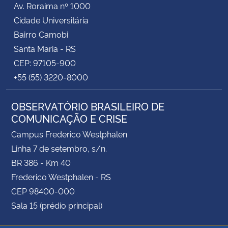
Av. Roraima nº 1000
Cidade Universitária
Secretaria-Geral
Bairro Camobi
Santa Maria - RS
Secretaria de Governo
CEP: 97105-900
+55 (55) 3220-8000
Gabinete de Segurança Institucional
OBSERVATÓRIO BRASILEIRO DE
Advocacia-Geral da União
COMUNICAÇÃO E CRISE
Banco Central do Brasil
Campus Frederico Westphalen
Linha 7 de setembro, s/n.
Planalto
BR 386 - Km 40
Frederico Westphalen - RS
CEP 98400-000
Sala 15 (prédio principal)