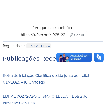
Secretaria-Geral
Secretaria de Governo
Divulgue este conteúdo:
https://ufsm.br/r-928-221
Copiar
Gabinete de Segurança Institucional
para área de trans
Registrado em
SEM CATEGORIA
Advocacia-Geral da União
Publicações Recentes
Banco Central do Brasil
Planalto
Bolsa de Iniciação Científica obtida junto ao Edital
017/2025 – IC Unificado
EDITAL 002/2024/UFSM/IC-LEEDA – Bolsa de
Iniciação Científica