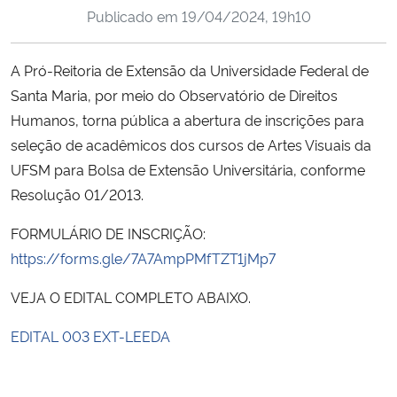
Publicado em
19/04/2024, 19h10
Ministério da Cidadania
Ministério da Saúde
A Pró-Reitoria de Extensão da Universidade Federal de
Santa Maria, por meio do Observatório de Direitos
Ministério de Minas e Energia
Humanos, torna pública a abertura de inscrições para
seleção de acadêmicos dos cursos de Artes Visuais da
Ministério da Ciência, Tecnologia, Inovações e Comunicações
UFSM para Bolsa de Extensão Universitária, conforme
Resolução 01/2013.
Ministério do Meio Ambiente
FORMULÁRIO DE INSCRIÇÃO:
Ministério do Turismo
https://forms.gle/7A7AmpPMfTZT1jMp7
VEJA O EDITAL COMPLETO ABAIXO.
Ministério do Desenvolvimento Regional
EDITAL 003 EXT-LEEDA
Controladoria-Geral da União
Ministério da Mulher, da Família e dos Direitos Humanos