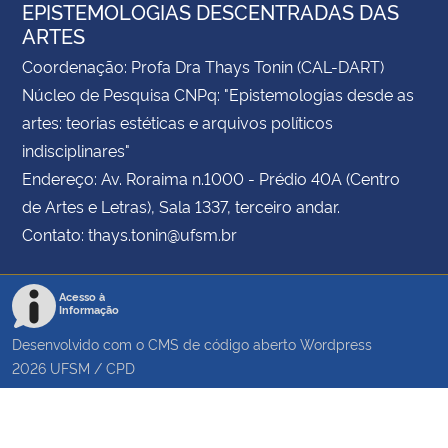
EPISTEMOLOGIAS DESCENTRADAS DAS
ARTES
Coordenação: Profa Dra Thays Tonin (CAL-DART)
Núcleo de Pesquisa CNPq: "Epistemologias desde as
artes: teorias estéticas e arquivos políticos
indisciplinares"
Endereço: Av. Roraima n.1000 - Prédio 40A (Centro
de Artes e Letras), Sala 1337, terceiro andar.
Contato: thays.tonin@ufsm.br
Acesso à
Informação
Desenvolvido com o CMS de código aberto
Wordpress
2026
UFSM
/
CPD