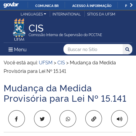
COMUNICA BR
ACESSO À INFORMAÇÃO
PARTI
Casa Civil
LANGUAGES
INTERNATIONAL
SÍTIOS DA UFSM
IR
PARA
CIS
Ministério da Justiça e Segurança Pública
O
Comissão Interna de Supervisão do PCCTAE
CONTEÚDO
Ministério da Defesa
Buscar no no Sítio
Busca
Busca:
Menu Principal do Sítio
Menu
Busc
Ministério das Relações Exteriores
Você está aqui:
UFSM
>
CIS
>
Mudança da Medida
Provisória para Lei Nº 15.141
Ministério da Economia
Mudança da Medida
Início do conteúdo
Ministério da Infraestrutura
Provisória para Lei Nº 15.141
Ministério da Agricultura, Pecuária e Abastecimento
Copiar para área 
Ministério da Educação