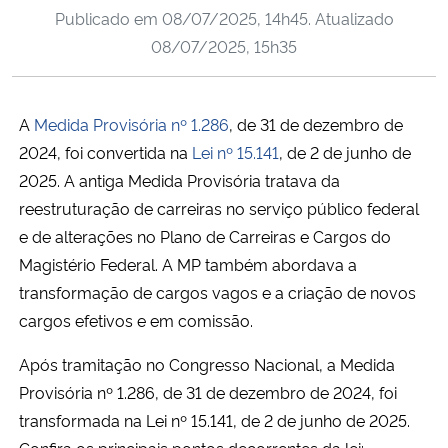
Publicado em
08/07/2025, 14h45
. Atualizado
Ministério da Cidadania
08/07/2025, 15h35
Ministério da Saúde
A
Medida Provisória nº 1.286
, de 31 de dezembro de
Ministério de Minas e Energia
2024, foi convertida na
Lei nº 15.141
, de 2 de junho de
Ministério da Ciência, Tecnologia, Inovações e Comunicações
2025. A antiga Medida Provisória tratava da
reestruturação de carreiras no serviço público federal
Ministério do Meio Ambiente
e de alterações no Plano de Carreiras e Cargos do
Magistério Federal. A MP também abordava a
Ministério do Turismo
transformação de cargos vagos e a criação de novos
cargos efetivos e em comissão.
Ministério do Desenvolvimento Regional
Após tramitação no Congresso Nacional, a Medida
Controladoria-Geral da União
Provisória nº 1.286, de 31 de dezembro de 2024, foi
transformada na Lei nº 15.141, de 2 de junho de 2025.
Ministério da Mulher, da Família e dos Direitos Humanos
Confira os principais pontos decorrentes da lei: