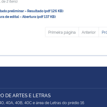
 de 2 itens)
do preliminar – Resultado (pdf 126 KB)
a de edital – Abertura (pdf 137 KB)
Primeira página
Anterior
Pr
O DE ARTES E LETRAS
40, 40A, 40B, 40C e área de Letras do prédio 16