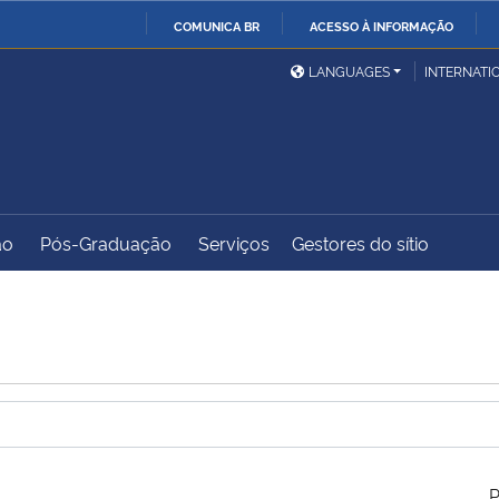
COMUNICA BR
ACESSO À INFORMAÇÃO
Ministério da Defesa
Ministério das Relações
Mini
IR
LANGUAGES
INTERNATI
Exteriores
PARA
O
Ministério da Cidadania
Ministério da Saúde
Mini
CONTEÚDO
ão
Pós-Graduação
Serviços
Gestores do sítio
Ministério do
Controladoria-Geral da
Mini
Desenvolvimento Regional
União
Famí
Hum
Advocacia-Geral da União
Banco Central do Brasil
Plan
P