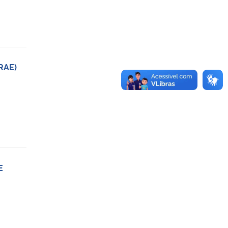
RAE)
E