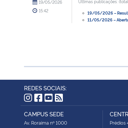
Ultimas publicações: (total
19/05/2026
15:42
19/05/2026 – Resulta
11/05/2026 – Abertur
REDES SOCIAIS:
Instagram
Facebook
YouTube
RSS
CAMPUS SEDE
CENTR
Av. Roraima nº 1000
Prédios 