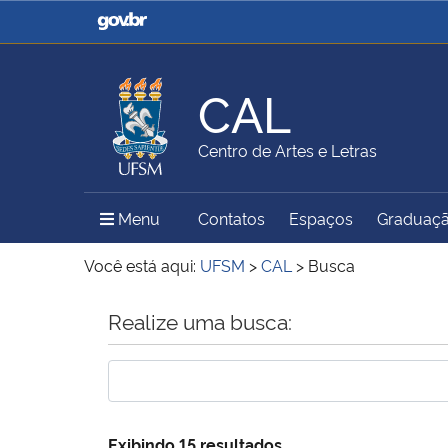
Casa Civil
Ministério da Justiça e
Segurança Pública
CAL
Ministério da Agricultura,
Ministério da Educação
Centro de Artes e Letras
Pecuária e Abastecimento
Menu Principal do Sítio
Menu
Contatos
Espaços
Graduaç
Ministério do Meio Ambiente
Ministério do Turismo
Você está aqui:
UFSM
>
CAL
>
Busca
Início do conteúdo
Realize uma busca:
Secretaria de Governo
Gabinete de Segurança
Institucional
Exibindo 15 resultados