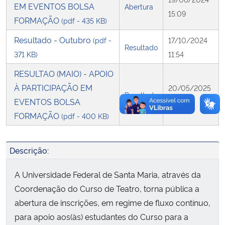
EM EVENTOS BOLSA
Abertura
15:09
FORMAÇÃO
(pdf - 435 KB)
Secretaria-Geral
Resultado - Outubro
(pdf -
17/10/2024
Resultado
Secretaria de Governo
371 KB)
11:54
RESULTAO (MAIO) - APOIO
Gabinete de Segurança Institucional
À PARTICIPAÇÃO EM
20/05/2025
Resultado
EVENTOS BOLSA
17:08
Advocacia-Geral da União
FORMAÇÃO
(pdf - 400 KB)
Banco Central do Brasil
Descrição:
Planalto
A Universidade Federal de Santa Maria, através da
Coordenação do Curso de Teatro, torna pública a
abertura de inscrições, em regime de fluxo contínuo,
para apoio aos(às) estudantes do Curso para a