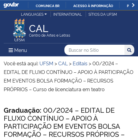
COMUNICA BR
ACESSO À INFORMAÇÃO
PARTI
Casa Civil
LANGUAGES
INTERNATIONAL
SÍTIOS DA UFSM
IR
PARA
CAL
Ministério da Justiça e Segurança Pública
O
Centro de Artes e Letras
CONTEÚDO
Ministério da Defesa
Buscar no no Sítio
Busca
Busca:
Menu Principal do Sítio
Menu
Busc
Ministério das Relações Exteriores
Você está aqui:
UFSM
>
CAL
>
Editais
>
00/2024 –
EDITAL DE FLUXO CONTÍNUO – APOIO À PARTICIPAÇÃO
Ministério da Economia
EM EVENTOS BOLSA FORMAÇÃO – RECURSOS
PRÓPRIOS – Curso de licenciatura em teatro
Ministério da Infraestrutura
Início do conteúdo
Graduação:
00/2024 – EDITAL DE
Ministério da Agricultura, Pecuária e Abastecimento
FLUXO CONTÍNUO – APOIO À
PARTICIPAÇÃO EM EVENTOS BOLSA
Ministério da Educação
FORMAÇÃO – RECURSOS PRÓPRIOS –