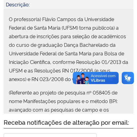
Descrição:
Secretaria-Geral
O professor(a) Flávio Campos da Universidade
Federal de Santa Maria (UFSM) torna público(a) a
Secretaria de Governo
abertura de inscrições para seleção de acadêmicos
do curso de graduação Dança Bacharelado da
Gabinete de Segurança Institucional
Universidade Federal de Santa Maria para Bolsa de
Iniciação Científica, conforme Resolução 01/2013 da
Advocacia-Geral da União
UFSM e as Resoluções RN 017/2006 (e seus
anexos) e RN 023/2008 do CNPq.
Banco Central do Brasil
(Referente ao projeto de pesquisa nº 058405 de
Planalto
nome Manifestações populares e o método BPI:
avançado com as pesquisas de campo e os
laboratórios dirigidos no âmbito do Edital FIPE
Receba notificações de alteração por email:
Sênior, do Centro de Artes e Letras 2023).