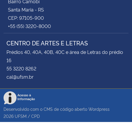
Bairro Camobi
Santa Maria - RS
CEP: 97105-900
+55 (55) 3220-8000
CENTRO DE ARTES E LETRAS
Prédios 40, 40A, 40B, 40C e área de Letras do prédio
16
55 3220 8262
cal@ufsm.br
Acesso à
Informação
Desenvolvido com o CMS de código aberto
Wordpress
2026
UFSM
/
CPD