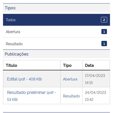
Ministério da Cidadania
Tipos:
Ministério da Saúde
Todos
2
Ministério de Minas e Energia
Abertura
1
Resultado
1
Ministério da Ciência, Tecnologia, Inovações e Comunicações
Publicações:
Ministério do Meio Ambiente
Título
Tipo
Data
Ministério do Turismo
17/04/2023
Edital
(pdf - 408 KB)
Abertura
14:15
Ministério do Desenvolvimento Regional
Resultado preliminar
(pdf -
24/04/2023
Resultado
Controladoria-Geral da União
53 KB)
13:42
Ministério da Mulher, da Família e dos Direitos Humanos