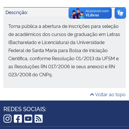
Descrição:
Secretaria-Geral
Torna pública a abertura de inscrições para seleção
Secretaria de Governo
de acadêmicos dos cursos de graduação em Letras
(Bacharelado e Licenciatura) da Universidade
Gabinete de Segurança Institucional
Federal de Santa Maria para Bolsa de Iniciação
Científica, conforme Resolução 01/2013 da UFSM e
Advocacia-Geral da União
as Resoluções RN 017/2006 (e seus anexos) e RN
023/2008 do CNPq.
Banco Central do Brasil
Planalto
Voltar ao topo
REDES SOCIAIS:
Instagram
Facebook
YouTube
RSS