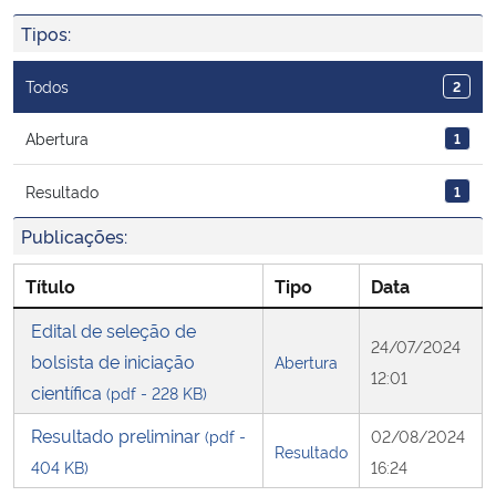
Ministério da Cidadania
Tipos:
Ministério da Saúde
Todos
2
Ministério de Minas e Energia
Abertura
1
Resultado
1
Ministério da Ciência, Tecnologia, Inovações e Comunicações
Publicações:
Ministério do Meio Ambiente
Título
Tipo
Data
Ministério do Turismo
Edital de seleção de
24/07/2024
bolsista de iniciação
Abertura
Ministério do Desenvolvimento Regional
12:01
científica
(pdf - 228 KB)
Controladoria-Geral da União
Resultado preliminar
(pdf -
02/08/2024
Resultado
404 KB)
16:24
Ministério da Mulher, da Família e dos Direitos Humanos