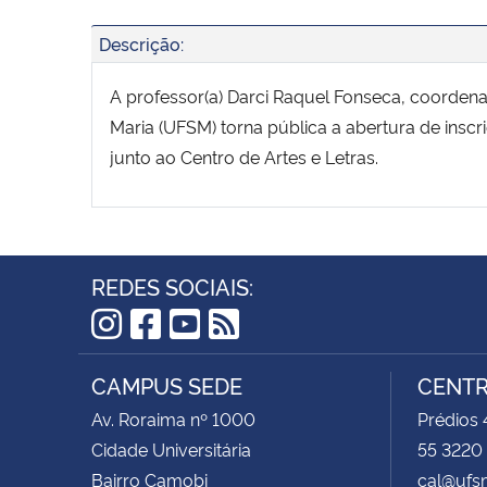
Descrição:
A professor(a) Darci Raquel Fonseca, coorden
Maria (UFSM) torna pública a abertura de insc
junto ao Centro de Artes e Letras.
REDES SOCIAIS:
Instagram
Facebook
YouTube
RSS
CAMPUS SEDE
CENTR
Av. Roraima nº 1000
Prédios 
Cidade Universitária
55 3220
Bairro Camobi
cal@ufs