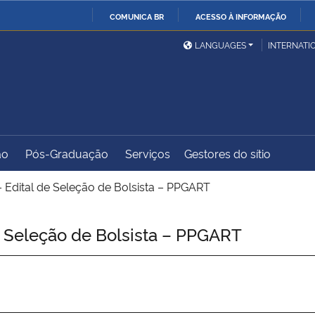
COMUNICA BR
ACESSO À INFORMAÇÃO
Ministério da Defesa
Ministério das Relações
Mini
IR
LANGUAGES
INTERNATI
Exteriores
PARA
O
Ministério da Cidadania
Ministério da Saúde
Mini
CONTEÚDO
ão
Pós-Graduação
Serviços
Gestores do sítio
Ministério do
Controladoria-Geral da
Mini
Desenvolvimento Regional
União
Famí
 Edital de Seleção de Bolsista – PPGART
Hum
 Seleção de Bolsista – PPGART
Advocacia-Geral da União
Banco Central do Brasil
Plan