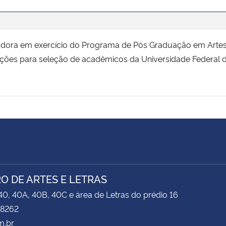
adora em exercício do Programa de Pós Graduação em Artes 
rições para seleção de acadêmicos da Universidade Federal 
O DE ARTES E LETRAS
40, 40A, 40B, 40C e área de Letras do prédio 16
 8262
m.br