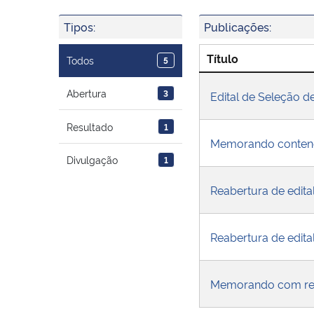
Tipos:
Publicações:
Título
Todos
5
Abertura
3
Edital de Seleção d
Resultado
1
Memorando contend
Divulgação
1
Reabertura de edita
Reabertura de edita
Memorando com res