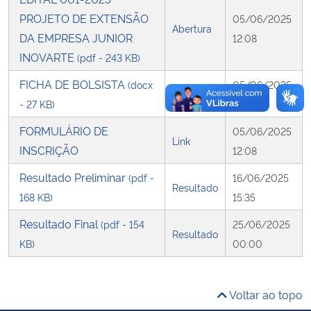
PROJETO DE EXTENSÃO
05/06/2025
Abertura
Secretaria-Geral
DA EMPRESA JUNIOR
12:08
INOVARTE
(pdf - 243 KB)
Secretaria de Governo
FICHA DE BOLSISTA
(docx
05/06/2025
Outro
- 27 KB)
12:08
Gabinete de Segurança Institucional
FORMULÁRIO DE
05/06/2025
Link
Advocacia-Geral da União
INSCRIÇÃO
12:08
Resultado Preliminar
(pdf -
16/06/2025
Banco Central do Brasil
Resultado
168 KB)
15:35
Planalto
Resultado Final
(pdf - 154
25/06/2025
Resultado
KB)
00:00
Voltar ao topo