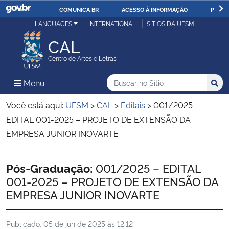
COMUNICA BR
ACESSO À INFORMAÇÃO
PARTI
Casa Civil
LANGUAGES
INTERNATIONAL
SÍTIOS DA UFSM
IR
PARA
CAL
Ministério da Justiça e Segurança Pública
O
Centro de Artes e Letras
CONTEÚDO
Ministério da Defesa
Buscar no no Sítio
Busca
Busca:
Menu Principal do Sítio
Menu
Busc
Ministério das Relações Exteriores
Você está aqui:
UFSM
>
CAL
>
Editais
>
001/2025 –
EDITAL 001-2025 – PROJETO DE EXTENSÃO DA
Ministério da Economia
EMPRESA JUNIOR INOVARTE
Ministério da Infraestrutura
Início do conteúdo
Pós-Graduação:
001/2025 – EDITAL
001-2025 – PROJETO DE EXTENSÃO DA
Ministério da Agricultura, Pecuária e Abastecimento
EMPRESA JUNIOR INOVARTE
Ministério da Educação
Publicado:
05 de jun de 2025 às 12:12