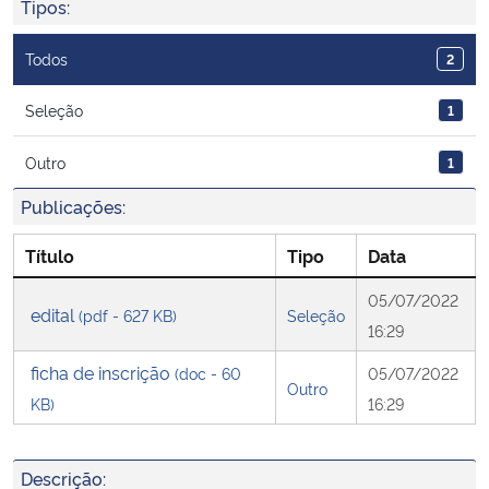
Tipos:
Ministério da Cidadania
Todos
2
Ministério da Saúde
Seleção
1
Ministério de Minas e Energia
Outro
1
Ministério da Ciência, Tecnologia, Inovações e Comunicações
Publicações:
Ministério do Meio Ambiente
Título
Tipo
Data
05/07/2022
Ministério do Turismo
edital
(pdf - 627 KB)
Seleção
16:29
Ministério do Desenvolvimento Regional
ficha de inscrição
(doc - 60
05/07/2022
Outro
KB)
16:29
Controladoria-Geral da União
Descrição:
Ministério da Mulher, da Família e dos Direitos Humanos