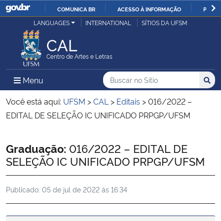
COMUNICA BR
ACESSO À INFORMAÇÃO
PARTI
Casa Civil
LANGUAGES
INTERNATIONAL
SÍTIOS DA UFSM
IR
PARA
CAL
Ministério da Justiça e Segurança Pública
O
Centro de Artes e Letras
CONTEÚDO
Ministério da Defesa
Buscar no no Sítio
Busca
Busca:
Menu Principal do Sítio
Menu
Busc
Ministério das Relações Exteriores
Você está aqui:
UFSM
>
CAL
>
Editais
>
016/2022 –
EDITAL DE SELEÇÃO IC UNIFICADO PRPGP/UFSM
Ministério da Economia
Início do conteúdo
Graduação:
016/2022 – EDITAL DE
Ministério da Infraestrutura
SELEÇÃO IC UNIFICADO PRPGP/UFSM
Ministério da Agricultura, Pecuária e Abastecimento
Publicado:
05 de jul de 2022 às 16:34
Ministério da Educação