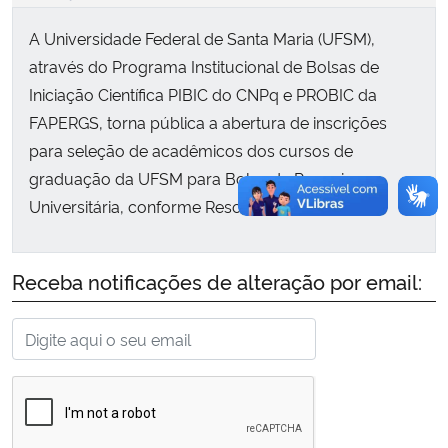
A Universidade Federal de Santa Maria (UFSM),
Secretaria-Geral
através do Programa Institucional de Bolsas de
Iniciação Científica PIBIC do CNPq e PROBIC da
Secretaria de Governo
FAPERGS, torna pública a abertura de inscrições
para seleção de acadêmicos dos cursos de
Gabinete de Segurança Institucional
graduação da UFSM para Bolsa de Pesquisa
Universitária, conforme Resolução 01/2013.
Advocacia-Geral da União
Banco Central do Brasil
Receba notificações de alteração por email:
Planalto